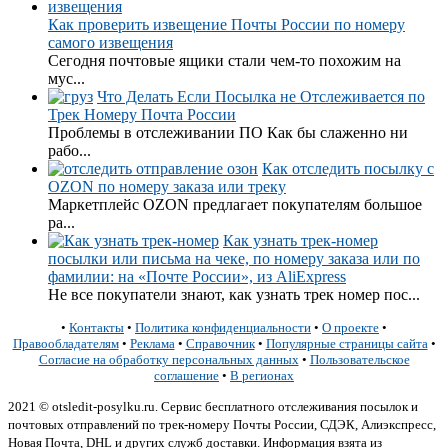
Как проверить извещение Почты России по номеру
самого извещения
Сегодня почтовые ящики стали чем-то похожим на
мус...
Что Делать Если Посылка не Отслеживается по
Трек Номеру Почта России
Проблемы в отслеживании ПО Как бы слаженно ни
рабо...
Как отследить посылку с
OZON по номеру заказа или треку
Маркетплейс OZON предлагает покупателям большое
ра...
Как узнать трек-номер
посылки или письма на чеке, по номеру заказа или по
фамилии: на «Почте России», из AliExpress
Не все покупатели знают, как узнать трек номер пос...
•
Контакты
•
Политика конфиденциальности
•
О проекте
•
Правообладателям
•
Реклама
•
Справочник
•
Популярные страницы сайта
•
Согласие на обработку персональных данных
•
Пользовательское
соглашение
•
В регионах
2021 © otsledit-posylku.ru. Сервис бесплатного отслеживания посылок и
почтовых отправлений по трек-номеру Почты России, СДЭК, Алиэкспресс,
Новая Почта, DHL и других служб доставки. Информация взята из