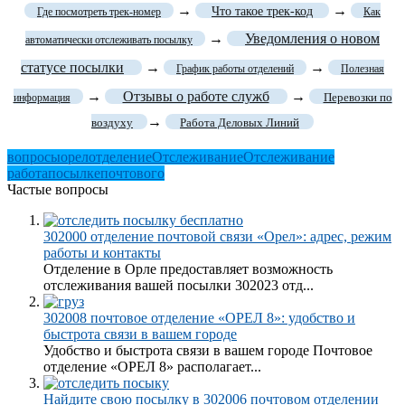
→
→
Что такое трек-код
Где посмотреть трек-номер
Как
→
Уведомления о новом
автоматически отслеживать посылку
статусе посылки
→
→
График работы отделений
Полезная
→
Отзывы о работе служб
→
Перевозки по
информация
→
воздуху
Работа Деловых Линий
вопросы
орел
отделение
Отслеживание
Отслеживание
работа
посылке
почтового
Частые вопросы
302000 отделение почтовой связи «Орел»: адрес, режим
работы и контакты
Отделение в Орле предоставляет возможность
отслеживания вашей посылки 302023 отд...
302008 почтовое отделение «ОРЕЛ 8»: удобство и
быстрота связи в вашем городе
Удобство и быстрота связи в вашем городе Почтовое
отделение «ОРЕЛ 8» располагает...
Найдите свою посылку в 302006 почтовом отделении