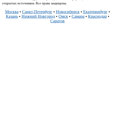
открытых источников. Все права защищены.
Москва
•
Санкт-Петербург
•
Новосибирск
•
Екатеринбург
•
Казань
•
Нижний Новгород
•
Омск
•
Самара
•
Краснодар
•
Саратов