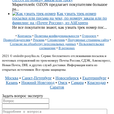
Маркетплейс OZON предлагает покупателям большое
ра...
Как узнать трек-номер
посылки или письма на чеке, по номеру заказа или по
фамилии: на «Почте России», из AliExpress
Не все покупатели знают, как узнать трек номер пос...
•
Контакты
•
Политика конфиденциальности
•
О проекте
•
Правообладателям
•
Реклама
•
Справочник
•
Популярные страницы сайта
•
Согласие на обработку персональных данных
•
Пользовательское
соглашение
•
В регионах
2021 © otsledit-posylku.ru. Сервис бесплатного отслеживания посылок и
почтовых отправлений по трек-номеру Почты России, СДЭК, Алиэкспресс,
Новая Почта, DHL и других служб доставки. Информация взята из
открытых источников. Все права защищены.
Москва
•
Санкт-Петербург
•
Новосибирск
•
Екатеринбург
•
Казань
•
Нижний Новгород
•
Омск
•
Самара
•
Краснодар
•
Саратов
Задать вопрос эксперту