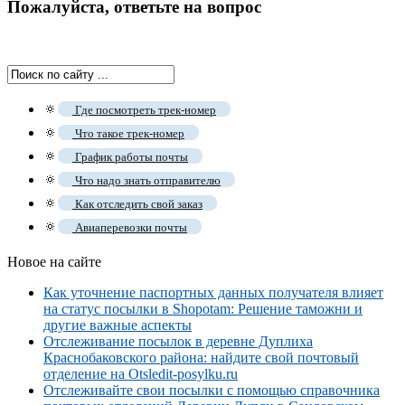
Пожалуйста, ответьте на вопрос
🔅
Где посмотреть трек-номер
🔅
Что такое трек-номер
🔅
График работы почты
🔅
Что надо знать отправителю
🔅
Как отследить свой заказ
🔅
Авиаперевозки почты
Новое на сайте
Как уточнение паспортных данных получателя влияет
на статус посылки в Shopotam: Решение таможни и
другие важные аспекты
Отслеживание посылок в деревне Дуплиха
Краснобаковского района: найдите свой почтовый
отделение на Otsledit-posylku.ru
Отслеживайте свои посылки с помощью справочника