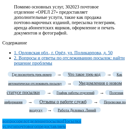
Помимо основных услуг, 302023 почтовое
отделение «ОРЕЛ 27» предоставляет
дополнительные услуги, такие как продажа
почтово-марочных изданий, пересылка телеграмм,
аренда абонентских ящиков, оформление и печать
документов и фотографий.
Содержание
1.
Орловская обл., г. Орёл, ул. Поликарпова, д. 50
2.
Вопросы и ответы по отслеживанию посылок: найти
решение проблемы
→
→
Что такое трек-код
Где посмотреть трек-номер
Как
→
Уведомления о новом
автоматически отслеживать посылку
статусе посылки
→
→
График работы отделений
Полезная
→
Отзывы о работе служб
→
Перевозки по
информация
→
воздуху
Работа Деловых Линий
вопрос
орел
отделение
посылки
Посылки
услуги
почтового
предоставляем