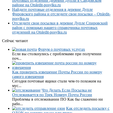
почтовых отделений Деревни Дупли в Сандовском
районе на Otsledit-posylku.ru
Найдите почтовые отделения в деревне Дупле
Фировского района и отследите свои посылки – Otsledit-
posylku.ru
Отследите свои посылки в деревне Дупле Спировский
район с помощью нашего справочника почтовых
отделений на Otsledit-posylku.ru
Сейчас читают
Форум о почтовых услугах
Если вы столкнулись с проблемами при получении
поч...
Как проверить извещение Почты России по номеру
самого извещения
Сегодня почтовые ящики стали чем-то похожим на
мус...
Что Делать Если Посылка не
Отслеживается по Трек Номеру Почта России
Проблемы в отслеживании ПО Как бы слаженно ни
рабо...
Как отследить посылку с
OZON по номеру заказа или треку