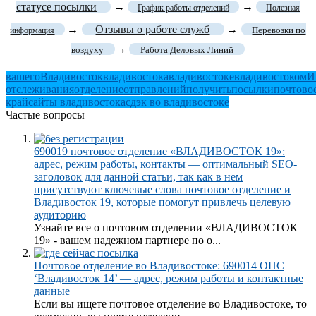
статусе посылки
→
→
График работы отделений
Полезная
→
Отзывы о работе служб
→
Перевозки по
информация
→
воздуху
Работа Деловых Линий
вашего
Владивосток
владивостока
владивостоке
владивостоком
И
отслеживания
отделение
отправлений
получить
посылки
почтово
край
сайты владивостока
сдэк во владивостоке
Частые вопросы
690019 почтовое отделение «ВЛАДИВОСТОК 19»:
адрес, режим работы, контакты — оптимальный SEO-
заголовок для данной статьи, так как в нем
присутствуют ключевые слова почтовое отделение и
Владивосток 19, которые помогут привлечь целевую
аудиторию
Узнайте все о почтовом отделении «ВЛАДИВОСТОК
19» - вашем надежном партнере по о...
Почтовое отделение во Владивостоке: 690014 ОПС
‘Владивосток 14’ — адрес, режим работы и контактные
данные
Если вы ищете почтовое отделение во Владивостоке, то