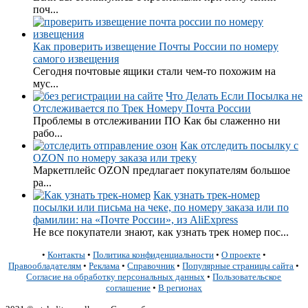
поч...
Как проверить извещение Почты России по номеру
самого извещения
Сегодня почтовые ящики стали чем-то похожим на
мус...
Что Делать Если Посылка не
Отслеживается по Трек Номеру Почта России
Проблемы в отслеживании ПО Как бы слаженно ни
рабо...
Как отследить посылку с
OZON по номеру заказа или треку
Маркетплейс OZON предлагает покупателям большое
ра...
Как узнать трек-номер
посылки или письма на чеке, по номеру заказа или по
фамилии: на «Почте России», из AliExpress
Не все покупатели знают, как узнать трек номер пос...
•
Контакты
•
Политика конфиденциальности
•
О проекте
•
Правообладателям
•
Реклама
•
Справочник
•
Популярные страницы сайта
•
Согласие на обработку персональных данных
•
Пользовательское
соглашение
•
В регионах