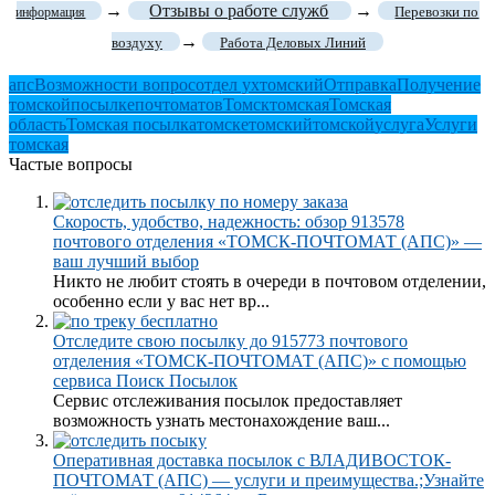
→
Отзывы о работе служб
→
Перевозки по
информация
→
воздуху
Работа Деловых Линий
апс
Возможности вопрос
отдел ухтомский
Отправка
Получение
томской
посылке
почтоматов
Томск
томская
Томская
область
Томская посылка
томске
томский
томской
услуга
Услуги
томская
Частые вопросы
Скорость, удобство, надежность: обзор 913578
почтового отделения «ТОМСК-ПОЧТОМАТ (АПС)» —
ваш лучший выбор
Никто не любит стоять в очереди в почтовом отделении,
особенно если у вас нет вр...
Отследите свою посылку до 915773 почтового
отделения «ТОМСК-ПОЧТОМАТ (АПС)» с помощью
сервиса Поиск Посылок
Сервис отслеживания посылок предоставляет
возможность узнать местонахождение ваш...
Оперативная доставка посылок с ВЛАДИВОСТОК-
ПОЧТОМАТ (АПС) — услуги и преимущества.;Узнайте