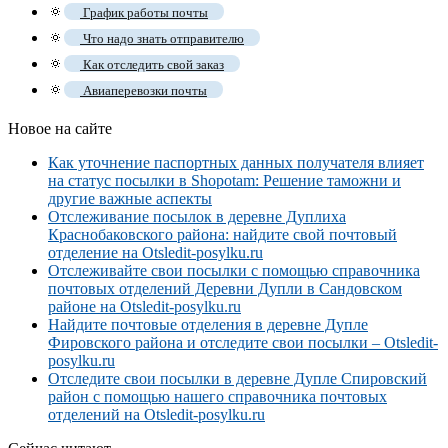
🔅
График работы почты
🔅
Что надо знать отправителю
🔅
Как отследить свой заказ
🔅
Авиаперевозки почты
Новое на сайте
Как уточнение паспортных данных получателя влияет
на статус посылки в Shopotam: Решение таможни и
другие важные аспекты
Отслеживание посылок в деревне Дуплиха
Краснобаковского района: найдите свой почтовый
отделение на Otsledit-posylku.ru
Отслеживайте свои посылки с помощью справочника
почтовых отделений Деревни Дупли в Сандовском
районе на Otsledit-posylku.ru
Найдите почтовые отделения в деревне Дупле
Фировского района и отследите свои посылки – Otsledit-
posylku.ru
Отследите свои посылки в деревне Дупле Спировский
район с помощью нашего справочника почтовых
отделений на Otsledit-posylku.ru