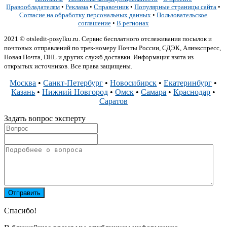
Правообладателям
•
Реклама
•
Справочник
•
Популярные страницы сайта
•
Согласие на обработку персональных данных
•
Пользовательское
соглашение
•
В регионах
2021 © otsledit-posylku.ru. Сервис бесплатного отслеживания посылок и
почтовых отправлений по трек-номеру Почты России, СДЭК, Алиэкспресс,
Новая Почта, DHL и других служб доставки. Информация взята из
открытых источников. Все права защищены.
Москва
•
Санкт-Петербург
•
Новосибирск
•
Екатеринбург
•
Казань
•
Нижний Новгород
•
Омск
•
Самара
•
Краснодар
•
Саратов
Задать вопрос эксперту
Спасибо!