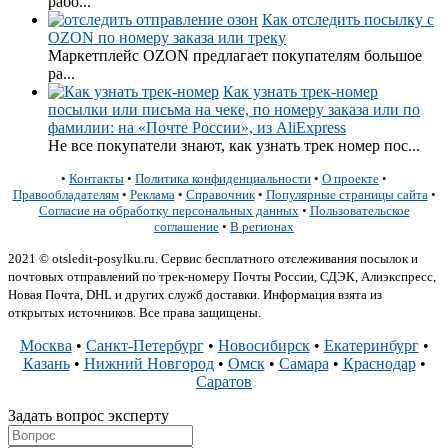
рабо...
Как отследить посылку с
OZON по номеру заказа или треку
Маркетплейс OZON предлагает покупателям большое
ра...
Как узнать трек-номер
посылки или письма на чеке, по номеру заказа или по
фамилии: на «Почте России», из AliExpress
Не все покупатели знают, как узнать трек номер пос...
•
Контакты
•
Политика конфиденциальности
•
О проекте
•
Правообладателям
•
Реклама
•
Справочник
•
Популярные страницы сайта
•
Согласие на обработку персональных данных
•
Пользовательское
соглашение
•
В регионах
2021 © otsledit-posylku.ru. Сервис бесплатного отслеживания посылок и
почтовых отправлений по трек-номеру Почты России, СДЭК, Алиэкспресс,
Новая Почта, DHL и других служб доставки. Информация взята из
открытых источников. Все права защищены.
Москва
•
Санкт-Петербург
•
Новосибирск
•
Екатеринбург
•
Казань
•
Нижний Новгород
•
Омск
•
Самара
•
Краснодар
•
Саратов
Задать вопрос эксперту