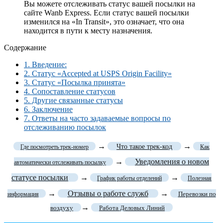
Вы можете отслеживать статус вашей посылки на
сайте Wanb Express. Если статус вашей посылки
изменился на «In Transit», это означает, что она
находится в пути к месту назначения.
Содержание
1.
Введение:
2.
Статус «Accepted at USPS Origin Facility»
3.
Статус «Посылка принята»
4.
Сопоставление статусов
5.
Другие связанные статусы
6.
Заключение
7.
Ответы на часто задаваемые вопросы по
отслеживанию посылок
→
→
Что такое трек-код
Где посмотреть трек-номер
Как
→
Уведомления о новом
автоматически отслеживать посылку
статусе посылки
→
→
График работы отделений
Полезная
→
Отзывы о работе служб
→
Перевозки по
информация
→
воздуху
Работа Деловых Линий