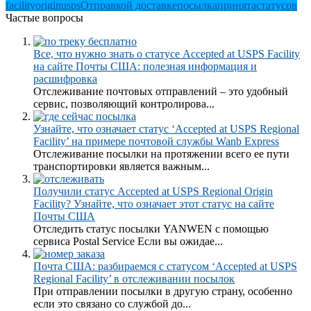
facility
origin
usps
Отправкой доставке
посылка
принята
статусов
Частые вопросы
Все, что нужно знать о статусе Accepted at USPS Facility
на сайте Почты США: полезная информация и
расшифровка
Отслеживание почтовых отправлений – это удобный
сервис, позволяющий контролирова...
Узнайте, что означает статус ‘Accepted at USPS Regional
Facility’ на примере почтовой службы Wanb Express
Отслеживание посылки на протяжении всего ее пути
транспортировки является важным...
Получили статус Accepted at USPS Regional Origin
Facility? Узнайте, что означает этот статус на сайте
Почты США
Отследить статус посылки YANWEN с помощью
сервиса Postal Service Если вы ожидае...
Почта США: разбираемся с статусом ‘Accepted at USPS
Regional Facility’ в отслеживании посылок
При отправлении посылки в другую страну, особенно
если это связано со службой до...