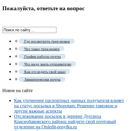
Пожалуйста, ответьте на вопрос
🔅
Где посмотреть трек-номер
🔅
Что такое трек-номер
🔅
График работы почты
🔅
Что надо знать отправителю
🔅
Как отследить свой заказ
🔅
Авиаперевозки почты
Новое на сайте
Как уточнение паспортных данных получателя влияет
на статус посылки в Shopotam: Решение таможни и
другие важные аспекты
Отслеживание посылок в деревне Дуплиха
Краснобаковского района: найдите свой почтовый
отделение на Otsledit-posylku.ru