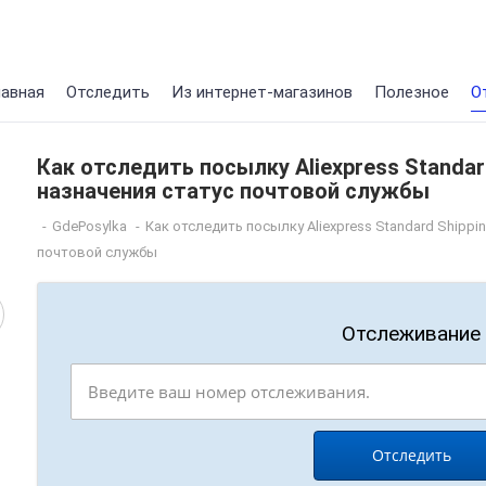
лавная
Отследить
Из интернет-магазинов
Полезное
О
Как отследить посылку Aliexpress Standar
назначения статус почтовой службы
-
GdePosylka
-
Как отследить посылку Aliexpress Standard Shippi
почтовой службы
Отслеживание