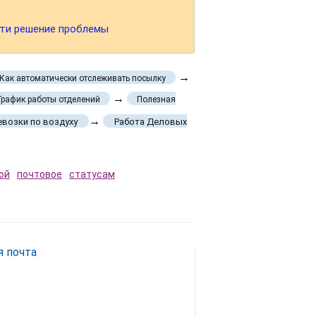
йти решение проблемы
→
Как автоматически отслеживать посылку
→
График работы отделений
Полезная
→
возки по воздуху
Работа Деловых
ой
почтовое
статусам