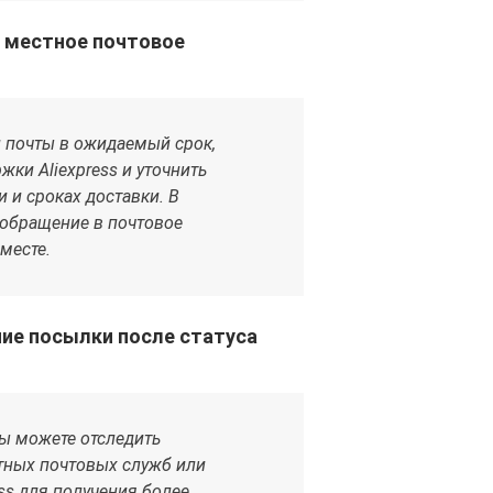
в местное почтовое
л почты в ожидаемый срок,
ки Aliexpress и уточнить
и сроках доставки. В
 обращение в почтовое
месте.
ие посылки после статуса
» вы можете отследить
тных почтовых служб или
ss для получения более