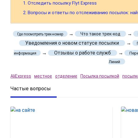
1.
Отследить посылку Flyt Express
2.
Вопросы и ответы по отслеживанию посылок: на
→
→
Что такое трек-код
Где посмотреть трек-номер
Уведомления о новом статусе посылки
→
→
Отзывы о работе служб
→
Пере
информация
Линий
AliExpress
местное
отделение
Посылка посылкой
посылк
Частые вопросы