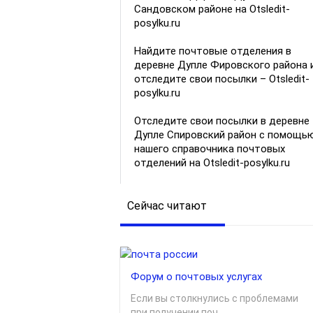
Сандовском районе на Otsledit-
posylku.ru
Найдите почтовые отделения в
деревне Дупле Фировского района 
отследите свои посылки – Otsledit-
posylku.ru
Отследите свои посылки в деревне
Дупле Спировский район с помощь
нашего справочника почтовых
отделений на Otsledit-posylku.ru
Сейчас читают
Форум о почтовых услугах
Если вы столкнулись с проблемами
при получении поч...