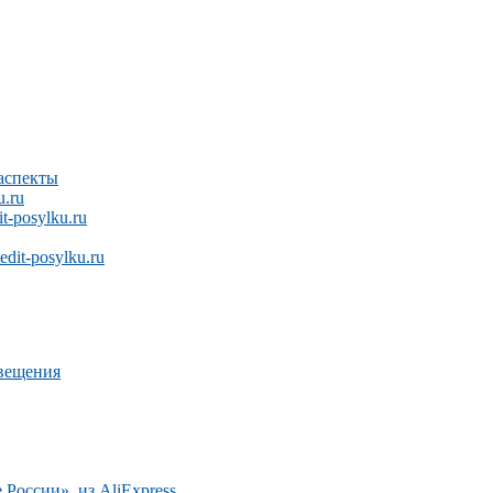
аспекты
.ru
-posylku.ru
it-posylku.ru
звещения
 России», из AliExpress