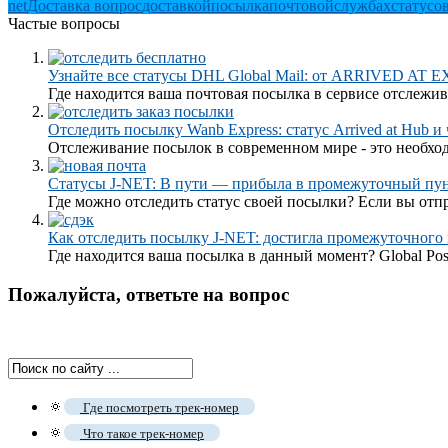
net
Доставка вопрос
доставкой
посылка
почтовой
службах
статусо
Частые вопросы
Узнайте все статусы DHL Global Mail: от ARRIVED AT
Где находится ваша почтовая посылка в сервисе отслежива
Отследить посылку Wanb Express: статус Arrived at Hub и
Отслеживание посылок в современном мире - это необходи
Статусы J-NET: В пути — прибыла в промежуточный пун
Где можно отследить статус своей посылки? Если вы отпр
Как отследить посылку J-NET: достигла промежуточного
Где находится ваша посылка в данный момент? Global Post S
Пожалуйста, ответьте на вопрос
🔅
Где посмотреть трек-номер
🔅
Что такое трек-номер