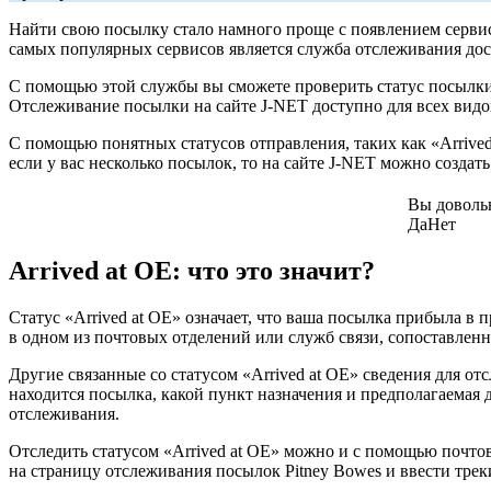
Найти свою посылку стало намного проще с появлением сервис
самых популярных сервисов является служба отслеживания дос
С помощью этой службы вы сможете проверить статус посылки н
Отслеживание посылки на сайте J-NET доступно для всех видо
С помощью понятных статусов отправления, таких как «Arrived a
если у вас несколько посылок, то на сайте J-NET можно созда
Вы доволь
Да
Нет
Arrived at OE: что это значит?
Статус «Arrived at OE» означает, что ваша посылка прибыла в 
в одном из почтовых отделений или служб связи, сопоставленн
Другие связанные со статусом «Arrived at OE» сведения для от
находится посылка, какой пункт назначения и предполагаемая 
отслеживания.
Отследить статусом «Arrived at OE» можно и с помощью почтов
на страницу отслеживания посылок Pitney Bowes и ввести тре