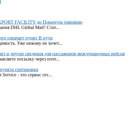
в
 EXPORT FACILITY до Покинула таможню
ния DHL Global Mail? Стат...
 что означает пункт В пути
мость. Уже никому не хочет...
кт и другие сведения для пассажиров международных рейсов
авляете посылку через почт...
 пункта сортировки
ervice - это сервис отс...