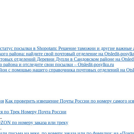
 статус посылки в Shopotam: Решение таможни и другие важные 
о района: найдите свой почтовый отделение на Otsledit-posylku
вых отделений Деревни Дупли в Сандовском районе на Otsledit
района и отследите свои посылки – Otsledit-posylku.ru
он с помощью нашего справочника почтовых отделений на Otsled
Как проверить извещение Почты России по номеру самого и
ся по Трек Номеру Почта России
.
OZON по номеру заказа или треку
.
ли письма на чеке, по номеру заказа или по фамилии: на «Почте