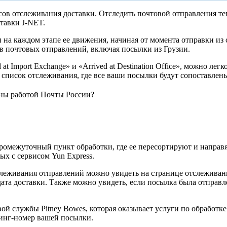
ов отслеживания доставки. Отследить почтовой отправления те
тавки J-NET.
а каждом этапе ее движения, начиная от момента отправки из с
в почтовых отправлений, включая посылки из Грузии.
t Import Exchange» и «Arrived at Destination Office», можно лег
ть список отслеживания, где все ваши посылки будут сопоставле
ны работой Почты России?
промежуточный пункт обработки, где ее пересортируют и направя
ых с сервисом Yun Express.
слеживания отправлений можно увидеть на странице отслеживания
дата доставки. Также можно увидеть, если посылка была отправл
ой службы Pitney Bowes, которая оказывает услуги по обработк
кинг-номер вашей посылки.