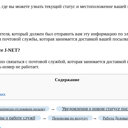
 где вы можете узнать текущий статус и местоположение вашей 
ителя, который должен был отправить вам эту информацию по э
 почтовой службы, которая занимается доставкой вашей посылк
йте J-NET?
жно связаться с почтовой службой, которая занимается доставкой
-номер не работает.
Содержание
них
→
Уведомления о новом статусе по
матически отслеживать посылку
ы о работе служб
→
→
Перевозки по воздуху
Работа Деловы