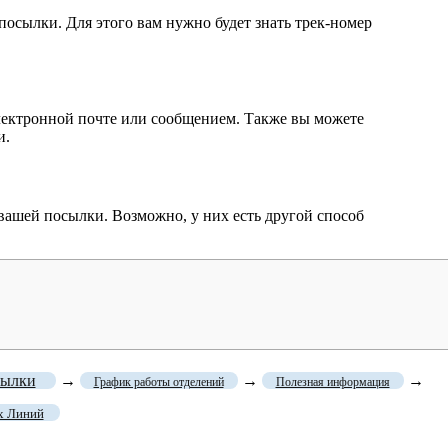
посылки. Для этого вам нужно будет знать трек-номер
лектронной почте или сообщением. Также вы можете
и.
 вашей посылки. Возможно, у них есть другой способ
сылки
→
→
→
График работы отделений
Полезная информация
х Линий