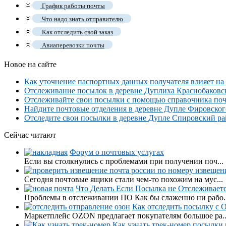
🔅
График работы почты
🔅
Что надо знать отправителю
🔅
Как отследить свой заказ
🔅
Авиаперевозки почты
Новое на сайте
Как уточнение паспортных данных получателя влияет на
Отслеживание посылок в деревне Дуплиха Краснобаковског
Отслеживайте свои посылки с помощью справочника почто
Найдите почтовые отделения в деревне Дупле Фировского 
Отследите свои посылки в деревне Дупле Спировский рай
Сейчас читают
Форум о почтовых услугах
Если вы столкнулись с проблемами при получении поч...
Сегодня почтовые ящики стали чем-то похожим на мус...
Что Делать Если Посылка не Отслеживает
Проблемы в отслеживании ПО Как бы слаженно ни рабо..
Как отследить посылку с 
Маркетплейс OZON предлагает покупателям большое ра..
Как узнать трек-номер посылки и