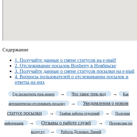
Содержание
1.
Получайте данные о смене статусов на e-mail!
2.
Отслеживание посылок Boxberry в Ноябрьске
3.
Получайте данные о смене статусов посылки на e-mail
4.
Вопросы пользователей о отслеживании посылок и
ответы на них
→
→
Что такое трек-код
Где посмотреть трек-номер
Как
→
Уведомления о новом
автоматически отслеживать посылку
статусе посылки
→
→
График работы отделений
Полезная
→
Отзывы о работе служб
→
Перевозки по
информация
→
воздуху
Работа Деловых Линий