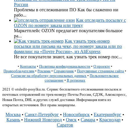
России
Проблемы в отслеживании ПО Как бы слаженно ни
рабо...
Как отследить посылку с
OZON по номеру заказа или треку
Маркетплейс OZON предлагает покупателям большое
ра...
Как узнать трек-номер
посылки или письма на чеке, по номеру заказа или по
фамилии: на «Почте России», из AliExpress
Не все покупатели знают, как узнать трек номер пос...
•
Контакты
•
Политика конфиденциальности
•
О проекте
•
Правообладателям
•
Реклама
•
Справочник
•
Популярные страницы сайта
•
Согласие на обработку персональных данных
•
Пользовательское
соглашение
•
В регионах
2021 © otsledit-posylku.ru. Сервис бесплатного отслеживания посылок и
почтовых отправлений по трек-номеру Почты России, СДЭК, Алиэкспресс,
Новая Почта, DHL и других служб доставки. Информация взята из
открытых источников. Все права защищены.
Москва
•
Санкт-Петербург
•
Новосибирск
•
Екатеринбург
•
Казань
•
Нижний Новгород
•
Омск
•
Самара
•
Краснодар
•
Саратов