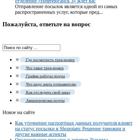
отделение «Нефтеюганск 3» ждет вас
Отправление посылок является одной из самых
распространенных услуг, которые пред...
Пожалуйста, ответьте на вопрос
🔅
Где посмотреть трек-номер
🔅
Что такое трек-номер
🔅
График работы почты
🔅
Что надо знать отправителю
🔅
Как отследить свой заказ
🔅
Авиаперевозки почты
Новое на сайте
Как уточнение паспортных данных получателя влияет
на статус посылки в Shopotam: Решение таможни и
другие важные аспекты
Отслеживание посылок в деревне Дуплиха