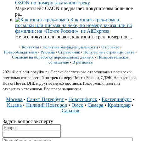
OZON по номеру заказа или треку
Маркетплейс OZON предлагает покупателям большое
ра...
Как узнать трек-номер
посылки или письма на чеке, по номеру заказа или по
фамилии: на «Почте России», из AliExpress
Не все покупатели знают, как узнать трек номер пос...
•
Контакты
•
Политика конфиденциальности
•
О проекте
•
Правообладателям
•
Реклама
•
Справочник
•
Популярные страницы сайта
•
Согласие на обработку персональных данных
•
Пользовательское
соглашение
•
В регионах
2021 © otsledit-posylku.ru. Сервис бесплатного отслеживания посылок и
почтовых отправлений по трек-номеру Почты России, СДЭК, Алиэкспресс,
Новая Почта, DHL и других служб доставки. Информация взята из
открытых источников. Все права защищены.
Москва
•
Санкт-Петербург
•
Новосибирск
•
Екатеринбург
•
Казань
•
Нижний Новгород
•
Омск
•
Самара
•
Краснодар
•
Саратов
Задать вопрос эксперту