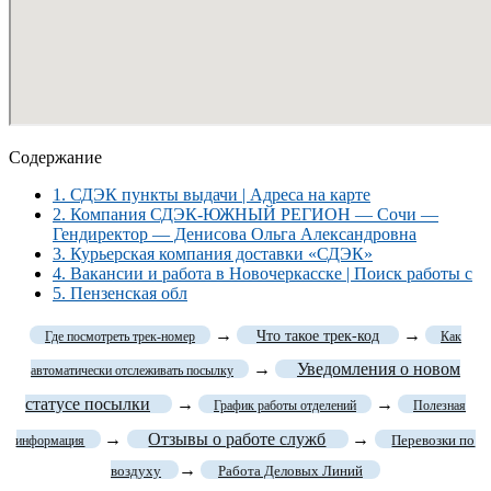
Содержание
1.
СДЭК пункты выдачи | Адреса на карте
2.
Компания СДЭК-ЮЖНЫЙ РЕГИОН — Сочи —
Гендиректор — Денисова Ольга Александровна
3.
Курьерская компания доставки «СДЭК»
4.
Вакансии и работа в Новочеркасске | Поиск работы с
5.
Пензенская обл
→
→
Что такое трек-код
Где посмотреть трек-номер
Как
→
Уведомления о новом
автоматически отслеживать посылку
статусе посылки
→
→
График работы отделений
Полезная
→
Отзывы о работе служб
→
Перевозки по
информация
→
воздуху
Работа Деловых Линий