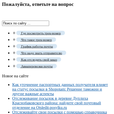
Пожалуйста, ответьте на вопрос
🔅
Где посмотреть трек-номер
🔅
Что такое трек-номер
🔅
График работы почты
🔅
Что надо знать отправителю
🔅
Как отследить свой заказ
🔅
Авиаперевозки почты
Новое на сайте
Как уточнение паспортных данных получателя влияет
на статус посылки в Shopotam: Решение таможни и
другие важные аспекты
Отслеживание посылок в деревне Дуплиха
Краснобаковского района: найдите свой почтовый
отделение на Otsledit-posylku.ru
Отслеживайте свои посылки с помощью справочника