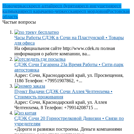
Новочеркасск
респ алтай
респ бурятия
респ ингушетия
респ
калмыкия
респ карачаево-черкесская
респ мордовия
Ростовская
область
Частые вопросы
Часы Работы СДЭК в Сочи на Пластунской • Товары
для офиса
На официальном сайте http://www.cdek.ru полная
информация о работе компании, ва...
СДЭК Сочи Гагарина 23а Время Работы • Сити-парк
автостоянка
Адрес: Сочи, Краснодарский край, ул. Просвещения,
118б Телефон: +79951907862, +...
Пункт Выдачи СДЭК Сочи Аллея Челтенхема •
Стоимость проживания
Адрес: Сочи, Краснодарский край, ул. Аллея
Челтенхема, 8 Телефон: +79914208715 ...
СДЭК Сочи 20 Горнострелковой Дивизии • Связи по
учредителям
«Дороги и развязки построены. Деньги компаниями