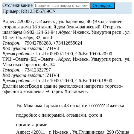
Отслеживание
Пример: RR123456789CN
Адрес: 426006 , г. Ижевск , ул. Баранова, 46 (Вход с задней
стороны дома 18 этажный дом бело-оранжевый. Открыть
шлагбаум 8-982-124-61-94)
Адрес:
Ижевск, Удмуртия респ., ул.
10 лет Октября, 32, лит.Р
Телефон:
+79042788288, +73412655024
Код пункта выдачи:
IZHV3
Время работы:
Пн-Пт 09:00-21:00, Сб-Вс 10:00-20:00
ТРЦ «Омега»БЦ «Омега».
Адрес:
Ижевск, Удмуртия респ., ул.
Максима Горького, 43, 34
Телефон:
+73412322797
Код пункта выдачи:
IZHV4
Время работы:
Пн-Пт 10:00-20:00, Сб-Вс 10:00-18:00
Долгий мостВход в здание расположен напротив торгово-
офисного комплекса «Старик Хоттабыч».
Ул. Максима Горького, 43 на карте ???????? Ижевска
подробно: с панорамой, отзывами, фото и
организациями
Адрес: 426011 , г. Ижевск , Ул.Пушкинская, 290 (Улица