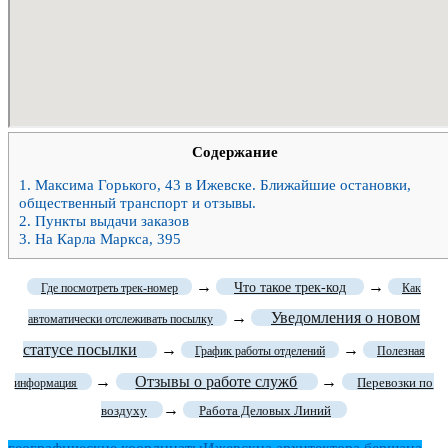
Содержание
1.
Максима Горького, 43 в Ижевске. Ближайшие остановки,
общественный транспорт и отзывы.
2.
Пункты выдачи заказов
3.
На Карла Маркса, 395
→
→
Что такое трек-код
Где посмотреть трек-номер
Как
→
Уведомления о новом
автоматически отслеживать посылку
статусе посылки
→
→
График работы отделений
Полезная
→
Отзывы о работе служб
→
Перевозки по
информация
→
воздуху
Работа Деловых Линий