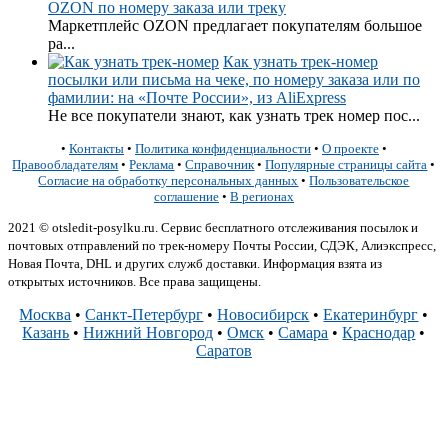
OZON по номеру заказа или треку
Маркетплейс OZON предлагает покупателям большое
ра...
Как узнать трек-номер
посылки или письма на чеке, по номеру заказа или по
фамилии: на «Почте России», из AliExpress
Не все покупатели знают, как узнать трек номер пос...
•
Контакты
•
Политика конфиденциальности
•
О проекте
•
Правообладателям
•
Реклама
•
Справочник
•
Популярные страницы сайта
•
Согласие на обработку персональных данных
•
Пользовательское
соглашение
•
В регионах
2021 © otsledit-posylku.ru. Сервис бесплатного отслеживания посылок и
почтовых отправлений по трек-номеру Почты России, СДЭК, Алиэкспресс,
Новая Почта, DHL и других служб доставки. Информация взята из
открытых источников. Все права защищены.
Москва
•
Санкт-Петербург
•
Новосибирск
•
Екатеринбург
•
Казань
•
Нижний Новгород
•
Омск
•
Самара
•
Краснодар
•
Саратов