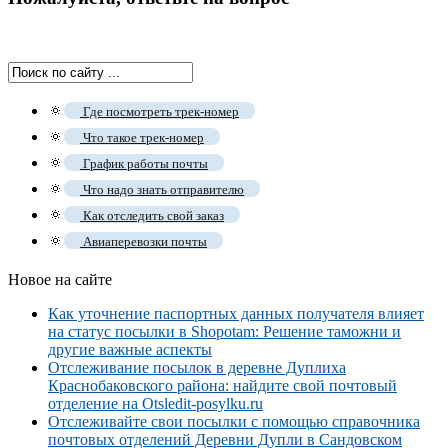
🔅
Где посмотреть трек-номер
🔅
Что такое трек-номер
🔅
График работы почты
🔅
Что надо знать отправителю
🔅
Как отследить свой заказ
🔅
Авиаперевозки почты
Новое на сайте
Как уточнение паспортных данных получателя влияет
на статус посылки в Shopotam: Решение таможни и
другие важные аспекты
Отслеживание посылок в деревне Дуплиха
Краснобаковского района: найдите свой почтовый
отделение на Otsledit-posylku.ru
Отслеживайте свои посылки с помощью справочника
почтовых отделений Деревни Дупли в Сандовском