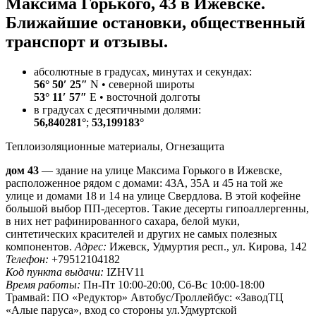
Максима Горького, 43 в Ижевске.
Ближайшие остановки, общественный
транспорт и отзывы.
абсолютные в градусах, минутах и секундах:
56° 50′ 25″
N • северной широты
53° 11′ 57″
E • восточной долготы
в градусах с десятичными долями:
56,840281°
;
53,199183°
Теплоизоляционные материалы, Огнезащита
дом 43
— здание на улице Максима Горького в Ижевске,
расположенное рядом с домами: 43А, 35А и 45 на той же
улице и домами 18 и 14 на улице Свердлова. В этой кофейне
большой выбор ПП-десертов. Такие десерты гипоаллергенны,
в них нет рафинированного сахара, белой муки,
синтетических красителей и других не самых полезных
компонентов.
Адрес:
Ижевск, Удмуртия респ., ул. Кирова, 142
Телефон:
+79512104182
Код пункта выдачи:
IZHV11
Время работы:
Пн-Пт 10:00-20:00, Сб-Вс 10:00-18:00
Трамвай: ПО «Редуктор» Автобус/Троллейбус: «ЗаводТЦ
«Алые паруса», вход со стороны ул.Удмуртской