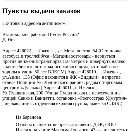
Пункты выдачи заказов
Почтовый адрес на английском:
Вы довольны работой Почты России?
Да
Нет
Адрес: 426072 , г. Ижевск , ул. Металлистов, 54 (Остановка
автобуса и троллейбуса «Магазин хозтовары» вернуться
против движения транспорта 150 метров и повернуть налево,
в конце белого пятиэтажного жилого дома, который стоит
торцом к улице 50 лет ВЛКСМ) Адрес: 426019 , г. Ижевск ,
ул.Азина, 135 (Офис находится в ЖК «Видный», напротив
отдела Полиции №1 Ленинского района, рядом с торговым
центром «Дуслык») Адрес: 426011 , г. Ижевск ,
Ул.Пушкинская, 290 (Улица Пушкинская на пересечении с
улицей Сакко и Ванцетти, остановка «Росгосстрах Удмуртия»
, первая линия , отдельная входная группа, вывеска СДЭК.)
На Баранова
Отзывы о служба экспресс-доставки СДЭК, ООО
Ижевск на улице Максима Горького, 43 — поделитесь о