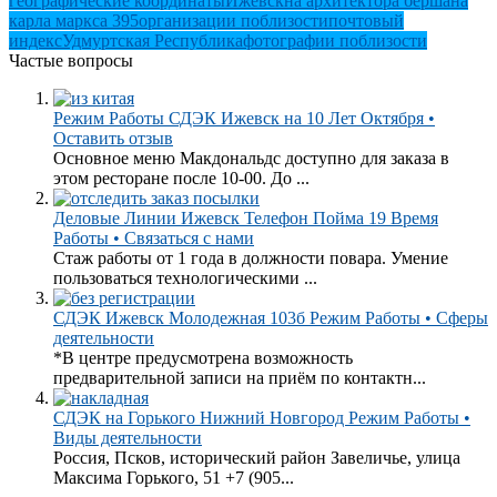
географические координаты
Ижевск
на архитектора берша
на
карла маркса 395
организации поблизости
почтовый
индекс
Удмуртская Республика
фотографии поблизости
Частые вопросы
Режим Работы СДЭК Ижевск на 10 Лет Октября •
Оставить отзыв
Основное меню Макдональдс доступно для заказа в
этом ресторане после 10-00. До ...
Деловые Линии Ижевск Телефон Пойма 19 Время
Работы • Связаться с нами
Стаж работы от 1 года в должности повара. Умение
пользоваться технологическими ...
СДЭК Ижевск Молодежная 103б Режим Работы • Сферы
деятельности
*В центре предусмотрена возможность
предварительной записи на приём по контактн...
СДЭК на Горького Нижний Новгород Режим Работы •
Виды деятельности
Россия, Псков, исторический район Завеличье, улица
Максима Горького, 51 +7 (905...