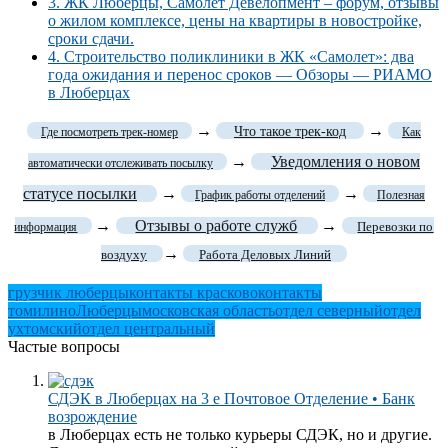
3.
ЖК Люберцы, Самолет Девелопмент – форум, отзывы
о жилом комплексе, цены на квартиры в новостройке,
сроки сдачи.
4.
Строительство поликлиники в ЖК «Самолет»: два
года ожидания и перенос сроков — Обзоры — РИАМО
в Люберцах
→
→
Что такое трек-код
Где посмотреть трек-номер
Как
→
Уведомления о новом
автоматически отслеживать посылку
статусе посылки
→
→
График работы отделений
Полезная
→
Отзывы о работе служб
→
Перевозки по
информация
→
воздуху
Работа Деловых Линий
грузчик люберцы
контакты красково
контакты
томилино
Люберцы
московская область
отдел северный
отдел
ухтомский
отдел центральный
Частые вопросы
СДЭК в Люберцах на 3 е Почтовое Отделение • Банк
возрождение
в Люберцах есть не только курьеры СДЭК, но и другие.