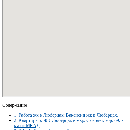
Содержание
1.
Работа жк в Люберцах: Вакансии жк в Люберцах.
2.
Квартиры в ЖК Люберцы, в мкр. Самолет, кор. 69, 7
км от МКАД