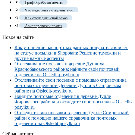
🔅
График работы почты
🔅
Что надо знать отправителю
🔅
Как отследить свой заказ
🔅
Авиаперевозки почты
Новое на сайте
Как уточнение паспортных данных получателя влияет
на статус посылки в Shopotam: Решение таможни и
другие важные аспекты
Отслеживание посылок в деревне Дуплиха
Краснобаковского района: найдите свой почтовый
отделение на Otsledit-posylku.ru
Отслеживайте свои посылки с помощью справочника
почтовых отделений Деревни Дупли в Сандовском
районе на Otsledit-posylku.ru
Найдите почтовые отделения в деревне Дупле
Фировского района и отследите свои посылки – Otsledit-
posylku.ru
Отследите свои посылки в деревне Дупле Спировский
район с помощью нашего справочника почтовых
отделений на Otsledit-posylku.ru
Сейчас читают