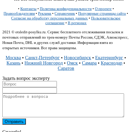
•
Контакты
•
Политика конфиденциальности
•
О проекте
•
Правообладателям
•
Реклама
•
Справочник
•
Популярные страницы сайта
•
Согласие на обработку персональных данных
•
Пользовательское
соглашение
•
В регионах
2021 © otsledit-posylku.ru. Сервис бесплатного отслеживания посылок и
почтовых отправлений по трек-номеру Почты России, СДЭК, Алиэкспресс,
Новая Почта, DHL и других служб доставки. Информация взята из
открытых источников. Все права защищены.
Москва
•
Санкт-Петербург
•
Новосибирск
•
Екатеринбург
•
Казань
•
Нижний Новгород
•
Омск
•
Самара
•
Краснодар
•
Саратов
Задать вопрос эксперту
Спасибо!