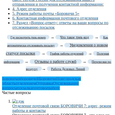
отправления и получения контактной информации:
4.
Адрес отделения
5.
Режим работы почты «Боровичи 5»
6.
Контактная информация почтового отделения
7.
Раздел «Вопрос-ответ»: ответы на ваши вопросы по
отслеживанию посылок
→
→
Что такое трек-код
Где посмотреть трек-номер
Как
→
Уведомления о новом
автоматически отслеживать посылку
статусе посылки
→
→
График работы отделений
Полезная
→
Отзывы о работе служб
→
Перевозки по
информация
→
воздуху
Работа Деловых Линий
боровичах
боровичей
Боровичи
Новгородская
область
отделением
Отправка
Отслеживание
вопросы
посылка
почтовое
работе
Частые вопросы
Отделение почтовой связи БОРОВИЧИ 7: адрес, режим
работы и контакты