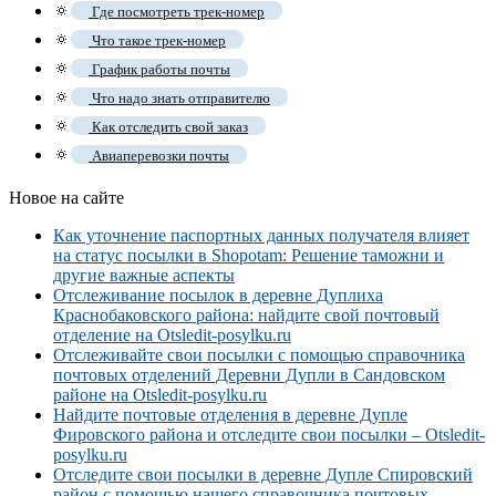
🔅
Где посмотреть трек-номер
🔅
Что такое трек-номер
🔅
График работы почты
🔅
Что надо знать отправителю
🔅
Как отследить свой заказ
🔅
Авиаперевозки почты
Новое на сайте
Как уточнение паспортных данных получателя влияет
на статус посылки в Shopotam: Решение таможни и
другие важные аспекты
Отслеживание посылок в деревне Дуплиха
Краснобаковского района: найдите свой почтовый
отделение на Otsledit-posylku.ru
Отслеживайте свои посылки с помощью справочника
почтовых отделений Деревни Дупли в Сандовском
районе на Otsledit-posylku.ru
Найдите почтовые отделения в деревне Дупле
Фировского района и отследите свои посылки – Otsledit-
posylku.ru
Отследите свои посылки в деревне Дупле Спировский
район с помощью нашего справочника почтовых