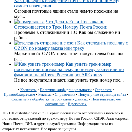
Как проверить извещение Почты России по номеру
самого извещения
Сегодня почтовые ящики стали чем-то похожим на
мус...
Что Делать Если Посылка не
Отслеживается по Трек Номеру Почта России
Проблемы в отслеживании ПО Как бы слаженно ни
рабо...
Как отследить посылку с
OZON по номеру заказа или треку
Маркетплейс OZON предлагает покупателям большое
ра...
Как узнать трек-номер
посылки или письма на чеке, по номеру заказа или по
фамилии: на «Почте России», из AliExpress
Не все покупатели знают, как узнать трек номер пос...
•
Контакты
•
Политика конфиденциальности
•
О проекте
•
Правообладателям
•
Реклама
•
Справочник
•
Популярные страницы сайта
•
Согласие на обработку персональных данных
•
Пользовательское
соглашение
•
В регионах
2021 © otsledit-posylku.ru. Сервис бесплатного отслеживания посылок и
почтовых отправлений по трек-номеру Почты России, СДЭК, Алиэкспресс,
Новая Почта, DHL и других служб доставки. Информация взята из
открытых источников. Все права защищены.