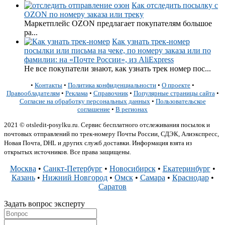
Как отследить посылку с
OZON по номеру заказа или треку
Маркетплейс OZON предлагает покупателям большое
ра...
Как узнать трек-номер
посылки или письма на чеке, по номеру заказа или по
фамилии: на «Почте России», из AliExpress
Не все покупатели знают, как узнать трек номер пос...
•
Контакты
•
Политика конфиденциальности
•
О проекте
•
Правообладателям
•
Реклама
•
Справочник
•
Популярные страницы сайта
•
Согласие на обработку персональных данных
•
Пользовательское
соглашение
•
В регионах
2021 © otsledit-posylku.ru. Сервис бесплатного отслеживания посылок и
почтовых отправлений по трек-номеру Почты России, СДЭК, Алиэкспресс,
Новая Почта, DHL и других служб доставки. Информация взята из
открытых источников. Все права защищены.
Москва
•
Санкт-Петербург
•
Новосибирск
•
Екатеринбург
•
Казань
•
Нижний Новгород
•
Омск
•
Самара
•
Краснодар
•
Саратов
Задать вопрос эксперту