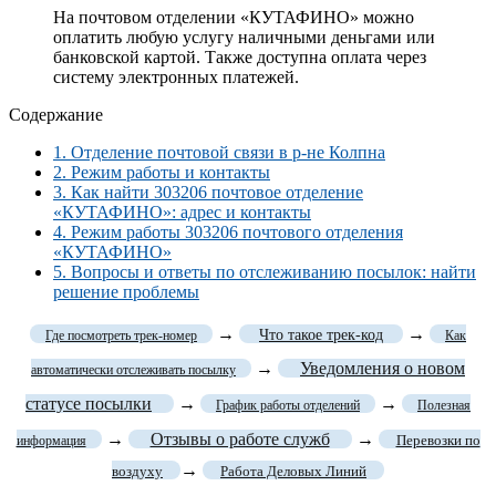
На почтовом отделении «КУТАФИНО» можно
оплатить любую услугу наличными деньгами или
банковской картой. Также доступна оплата через
систему электронных платежей.
Содержание
1.
Отделение почтовой связи в р-не Колпна
2.
Режим работы и контакты
3.
Как найти 303206 почтовое отделение
«КУТАФИНО»: адрес и контакты
4.
Режим работы 303206 почтового отделения
«КУТАФИНО»
5.
Вопросы и ответы по отслеживанию посылок: найти
решение проблемы
→
→
Что такое трек-код
Где посмотреть трек-номер
Как
→
Уведомления о новом
автоматически отслеживать посылку
статусе посылки
→
→
График работы отделений
Полезная
→
Отзывы о работе служб
→
Перевозки по
информация
→
воздуху
Работа Деловых Линий