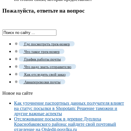
Пожалуйста, ответьте на вопрос
🔅
Где посмотреть трек-номер
🔅
Что такое трек-номер
🔅
График работы почты
🔅
Что надо знать отправителю
🔅
Как отследить свой заказ
🔅
Авиаперевозки почты
Новое на сайте
Как уточнение паспортных данных получателя влияет
на статус посылки в Shopotam: Решение таможни и
другие важные аспекты
Отслеживание посылок в деревне Дуплиха
Краснобаковского района: найдите свой почтовый
отделение на Otsledit-posylku.ru