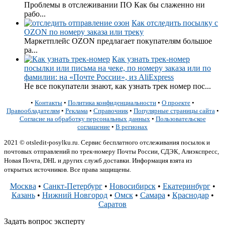
Проблемы в отслеживании ПО Как бы слаженно ни
рабо...
Как отследить посылку с
OZON по номеру заказа или треку
Маркетплейс OZON предлагает покупателям большое
ра...
Как узнать трек-номер
посылки или письма на чеке, по номеру заказа или по
фамилии: на «Почте России», из AliExpress
Не все покупатели знают, как узнать трек номер пос...
•
Контакты
•
Политика конфиденциальности
•
О проекте
•
Правообладателям
•
Реклама
•
Справочник
•
Популярные страницы сайта
•
Согласие на обработку персональных данных
•
Пользовательское
соглашение
•
В регионах
2021 © otsledit-posylku.ru. Сервис бесплатного отслеживания посылок и
почтовых отправлений по трек-номеру Почты России, СДЭК, Алиэкспресс,
Новая Почта, DHL и других служб доставки. Информация взята из
открытых источников. Все права защищены.
Москва
•
Санкт-Петербург
•
Новосибирск
•
Екатеринбург
•
Казань
•
Нижний Новгород
•
Омск
•
Самара
•
Краснодар
•
Саратов
Задать вопрос эксперту