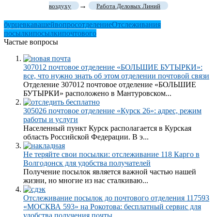
→
воздуху
Работа Деловых Линий
бурцевка
вашей
вопрос
отделение
Отслеживания
посылки
посылки
почтового
Частые вопросы
307012 почтовое отделение «БОЛЬШИЕ БУТЫРКИ»:
все, что нужно знать об этом отделении почтовой связи
Отделение 307012 почтовое отделение «БОЛЬШИЕ
БУТЫРКИ» расположено в Мантуровском...
305026 почтовое отделение «Курск 26»: адрес, режим
работы и услуги
Населенный пункт Курск располагается в Курская
область Российской Федерации. В э...
Не теряйте свои посылки: отслеживание 118 Карго в
Волгодонск для удобства получателей
Получение посылок является важной частью нашей
жизни, но многие из нас сталкиваю...
Отслеживание посылок до почтового отделения 117593
«МОСКВА 593» на Рокотова: бесплатный сервис для
удобства получения почты