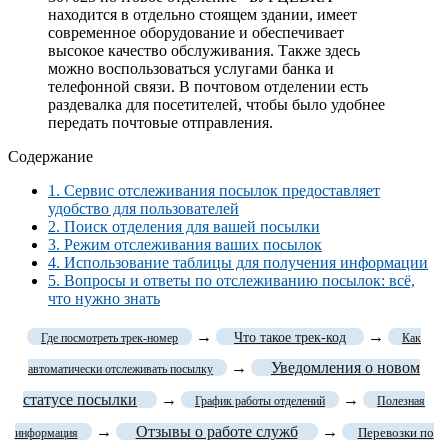
находится в отдельно стоящем здании, имеет
современное оборудование и обеспечивает
высокое качество обслуживания. Также здесь
можно воспользоваться услугами банка и
телефонной связи. В почтовом отделении есть
раздевалка для посетителей, чтобы было удобнее
передать почтовые отправления.
Содержание
1.
Сервис отслеживания посылок предоставляет
удобство для пользователей
2.
Поиск отделения для вашей посылки
3.
Режим отслеживания ваших посылок
4.
Использование таблицы для получения информации
5.
Вопросы и ответы по отслеживанию посылок: всё,
что нужно знать
→
→
Что такое трек-код
Где посмотреть трек-номер
Как
→
Уведомления о новом
автоматически отслеживать посылку
статусе посылки
→
→
График работы отделений
Полезная
→
Отзывы о работе служб
→
Перевозки по
информация