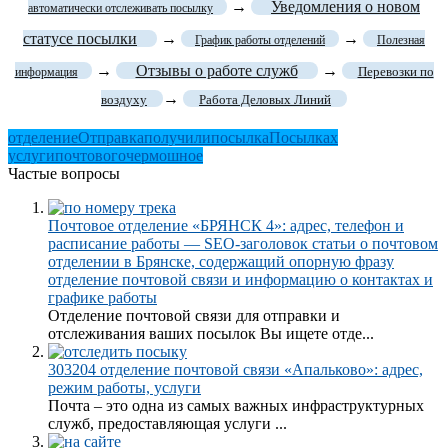
→
Уведомления о новом
автоматически отслеживать посылку
статусе посылки
→
→
График работы отделений
Полезная
→
Отзывы о работе служб
→
Перевозки по
информация
→
воздуху
Работа Деловых Линий
отделение
Отправка
получили
посылка
Посылках
услуги
почтового
чермошное
Частые вопросы
Почтовое отделение «БРЯНСК 4»: адрес, телефон и
расписание работы — SEO-заголовок статьи о почтовом
отделении в Брянске, содержащий опорную фразу
отделение почтовой связи и информацию о контактах и
графике работы
Отделение почтовой связи для отправки и
отслеживания ваших посылок Вы ищете отде...
303204 отделение почтовой связи «Апальково»: адрес,
режим работы, услуги
Почта – это одна из самых важных инфраструктурных
служб, предоставляющая услуги ...