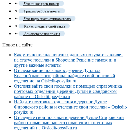
🔅
Что такое трек-номер
🔅
График работы почты
🔅
Что надо знать отправителю
🔅
Как отследить свой заказ
🔅
Авиаперевозки почты
Новое на сайте
Как уточнение паспортных данных получателя влияет
на статус посылки в Shopotam: Решение таможни и
другие важные аспекты
Отслеживание посылок в деревне Дуплиха
Краснобаковского района: найдите свой почтовый
отделение на Otsledit-posylku.ru
Отслеживайте свои посылки с помощью справочника
почтовых отделений Деревни Дупли в Сандовском
районе на Otsledit-posylku.ru
Найдите почтовые отделения в деревне Дупле
Фировского района и отследите свои посылки – Otsledit-
posylku.ru
Отследите свои посылки в деревне Дупле Спировский
район с помощью нашего справочника почтовых
отделений на Otsledit-posylku.ru