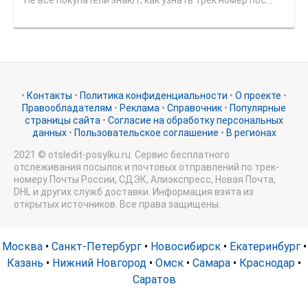
Не все покупатели знают, как узнать трек номер пос...
•
Контакты
•
Политика конфиденциальности
•
О проекте
•
Правообладателям
•
Реклама
•
Справочник
•
Популярные
страницы сайта
•
Согласие на обработку персональных
данных
•
Пользовательское соглашение
•
В регионах
2021 © otsledit-posylku.ru. Сервис бесплатного
отслеживания посылок и почтовых отправлений по трек-
номеру Почты России, СДЭК, Алиэкспресс, Новая Почта,
DHL и других служб доставки. Информация взята из
открытых источников. Все права защищены.
Москва
•
Санкт-Петербург
•
Новосибирск
•
Екатеринбург
•
Казань
•
Нижний Новгород
•
Омск
•
Самара
•
Краснодар
•
Саратов