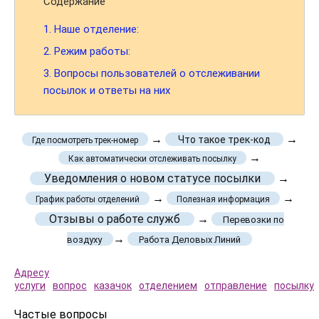
Содержание
1.
Наше отделение:
2.
Режим работы:
3.
Вопросы пользователей о отслеживании
посылок и ответы на них
→
→
Что такое трек-код
Где посмотреть трек-номер
→
Как автоматически отслеживать посылку
Уведомления о новом статусе посылки
→
→
→
График работы отделений
Полезная информация
Отзывы о работе служб
→
Перевозки по
→
воздуху
Работа Деловых Линий
Адресу
услуги
вопрос
казачок
отделением
отправление
посылку
Частые вопросы