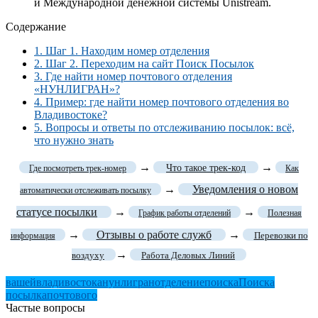
и Международной денежной системы Unistream.
Содержание
1.
Шаг 1. Находим номер отделения
2.
Шаг 2. Переходим на сайт Поиск Посылок
3.
Где найти номер почтового отделения
«НУНЛИГРАН»?
4.
Пример: где найти номер почтового отделения во
Владивостоке?
5.
Вопросы и ответы по отслеживанию посылок: всё,
что нужно знать
→
→
Что такое трек-код
Где посмотреть трек-номер
Как
→
Уведомления о новом
автоматически отслеживать посылку
статусе посылки
→
→
График работы отделений
Полезная
→
Отзывы о работе служб
→
Перевозки по
информация
→
воздуху
Работа Деловых Линий
вашей
владивостока
нунлигран
отделение
поиска
Поиска
посылка
почтового
Частые вопросы