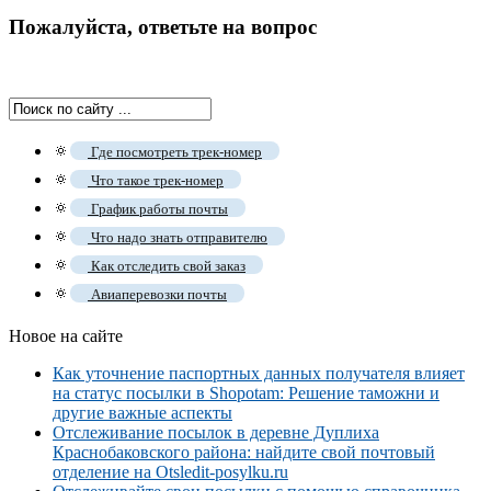
Пожалуйста, ответьте на вопрос
🔅
Где посмотреть трек-номер
🔅
Что такое трек-номер
🔅
График работы почты
🔅
Что надо знать отправителю
🔅
Как отследить свой заказ
🔅
Авиаперевозки почты
Новое на сайте
Как уточнение паспортных данных получателя влияет
на статус посылки в Shopotam: Решение таможни и
другие важные аспекты
Отслеживание посылок в деревне Дуплиха
Краснобаковского района: найдите свой почтовый
отделение на Otsledit-posylku.ru