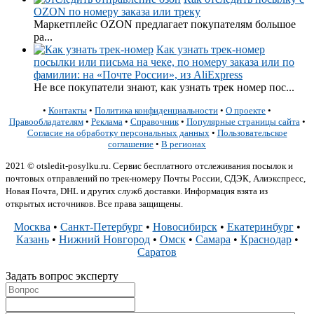
OZON по номеру заказа или треку
Маркетплейс OZON предлагает покупателям большое
ра...
Как узнать трек-номер
посылки или письма на чеке, по номеру заказа или по
фамилии: на «Почте России», из AliExpress
Не все покупатели знают, как узнать трек номер пос...
•
Контакты
•
Политика конфиденциальности
•
О проекте
•
Правообладателям
•
Реклама
•
Справочник
•
Популярные страницы сайта
•
Согласие на обработку персональных данных
•
Пользовательское
соглашение
•
В регионах
2021 © otsledit-posylku.ru. Сервис бесплатного отслеживания посылок и
почтовых отправлений по трек-номеру Почты России, СДЭК, Алиэкспресс,
Новая Почта, DHL и других служб доставки. Информация взята из
открытых источников. Все права защищены.
Москва
•
Санкт-Петербург
•
Новосибирск
•
Екатеринбург
•
Казань
•
Нижний Новгород
•
Омск
•
Самара
•
Краснодар
•
Саратов
Задать вопрос эксперту