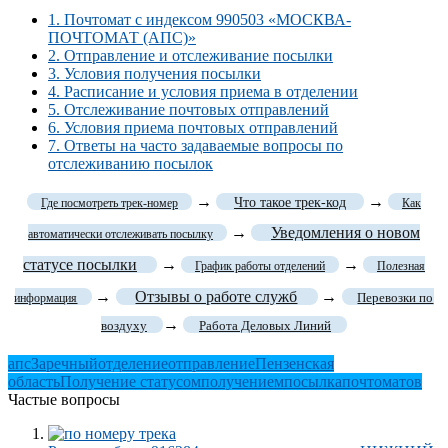
1.
Почтомат с индексом 990503 «МОСКВА-
ПОЧТОМАТ (АПС)»
2.
Отправление и отслеживание посылки
3.
Условия получения посылки
4.
Расписание и условия приема в отделении
5.
Отслеживание почтовых отправлений
6.
Условия приема почтовых отправлений
7.
Ответы на часто задаваемые вопросы по
отслеживанию посылок
→
→
Что такое трек-код
Где посмотреть трек-номер
Как
→
Уведомления о новом
автоматически отслеживать посылку
статусе посылки
→
→
График работы отделений
Полезная
→
Отзывы о работе служб
→
Перевозки по
информация
→
воздуху
Работа Деловых Линий
апс
Заречный
отделение
отправление
Пензенская
область
Получение статусом
получением
посылка
почтоматов
Частые вопросы