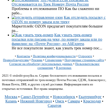
Отслеживается по Трек Номеру Почта России
Проблемы в отслеживании ПО Как бы слаженно ни
рабо...
Как отследить посылку с
OZON по номеру заказа или треку
Маркетплейс OZON предлагает покупателям большое
ра...
Как узнать трек-номер
посылки или письма на чеке, по номеру заказа или по
фамилии: на «Почте России», из AliExpress
Не все покупатели знают, как узнать трек номер пос...
•
Контакты
•
Политика конфиденциальности
•
О проекте
•
Правообладателям
•
Реклама
•
Справочник
•
Популярные страницы сайта
•
Согласие на обработку персональных данных
•
Пользовательское
соглашение
•
В регионах
2021 © otsledit-posylku.ru. Сервис бесплатного отслеживания посылок и
почтовых отправлений по трек-номеру Почты России, СДЭК, Алиэкспресс,
Новая Почта, DHL и других служб доставки. Информация взята из
открытых источников. Все права защищены.
Москва
•
Санкт-Петербург
•
Новосибирск
•
Екатеринбург
•
Казань
•
Нижний Новгород
•
Омск
•
Самара
•
Краснодар
•
Саратов