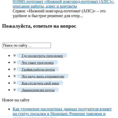
910985 почтомат «Нижний новгород-почтомат (АПС)»:
описание работы, адрес и контакты
Сервис «Нижний новгород-почтомат (АПС)» – это
удобное и быстрое решение для отпр...
Пожалуйста, ответьте на вопрос
🔅
Где посмотреть трек-номер
🔅
Что такое трек-номер
🔅
График работы почты
🔅
Что надо знать отправителю
🔅
Как отследить свой заказ
🔅
Авиаперевозки почты
Новое на сайте
Как уточнение паспортных данных получателя влияет
на статус посылки в Shopotam: Решение таможни и