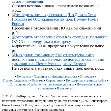
самого извещения
Сегодня почтовые ящики стали чем-то похожим на
мус...
Что Делать Если
Посылка не Отслеживается по Трек Номеру Почта
России
Проблемы в отслеживании ПО Как бы слаженно ни
рабо...
Как отследить посылку с
OZON по номеру заказа или треку
Маркетплейс OZON предлагает покупателям большое
ра...
Как узнать трек-номер
посылки или письма на чеке, по номеру заказа или по
фамилии: на «Почте России», из AliExpress
Не все покупатели знают, как узнать трек номер пос...
•
Контакты
•
Политика конфиденциальности
•
О проекте
•
Правообладателям
•
Реклама
•
Справочник
•
Популярные страницы сайта
•
Согласие на обработку персональных данных
•
Пользовательское
соглашение
•
В регионах
2021 © otsledit-posylku.ru. Сервис бесплатного отслеживания посылок и
почтовых отправлений по трек-номеру Почты России, СДЭК, Алиэкспресс,
Новая Почта, DHL и других служб доставки. Информация взята из
открытых источников. Все права защищены.