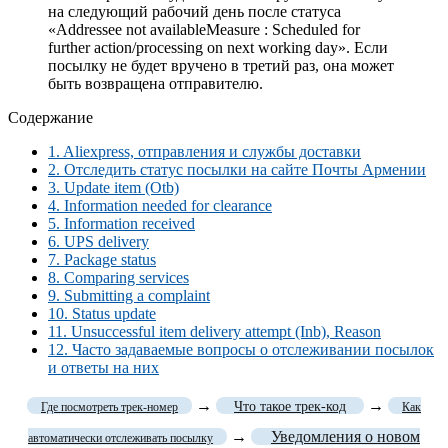
на следующий рабочий день после статуса
«Addressee not availableMeasure : Scheduled for
further action/processing on next working day». Если
посылку не будет вручено в третий раз, она может
быть возвращена отправителю.
Содержание
1.
Aliexpress, отправления и службы доставки
2.
Отследить статус посылки на сайте Почты Армении
3.
Update item (Otb)
4.
Information needed for clearance
5.
Information received
6.
UPS delivery
7.
Package status
8.
Comparing services
9.
Submitting a complaint
10.
Status update
11.
Unsuccessful item delivery attempt (Inb), Reason
12.
Часто задаваемые вопросы о отслеживании посылок
и ответы на них
→
→
Что такое трек-код
Где посмотреть трек-номер
Как
→
Уведомления о новом
автоматически отслеживать посылку