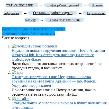
статусе посылки
→
→
График работы отделений
Полезная
→
Отзывы о работе служб
→
Перевозки по
информация
→
воздуху
Работа Деловых Линий
вручение
неудачная
попыткой
Посылка
армении
посылкой
Почта
статуса
Частые вопросы
Неудачная попытка вручения посылки: Почта Армении
и статусы Inb. Как отследить посылку на сервисе
Otsledit-posylku.ru
Часто бывает, что доставка почтовых отправлений не
проходит гладко, и возникают ...
Отследить статус посылки: Неудачная попытка
вручения на сайте Почты Армении — Inb, Reason.
Уведомление для клиента
При отправке посылки на Почту Армении, важно
отслеживать ее статус доставки. Инф...
Статусы почты Монголии: Прибыла в пункт назначения
и что дальше