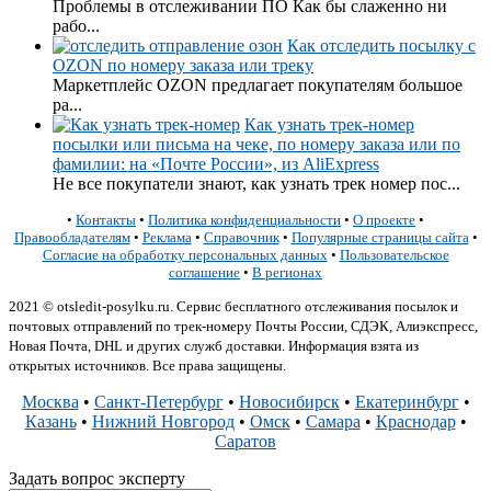
Проблемы в отслеживании ПО Как бы слаженно ни
рабо...
Как отследить посылку с
OZON по номеру заказа или треку
Маркетплейс OZON предлагает покупателям большое
ра...
Как узнать трек-номер
посылки или письма на чеке, по номеру заказа или по
фамилии: на «Почте России», из AliExpress
Не все покупатели знают, как узнать трек номер пос...
•
Контакты
•
Политика конфиденциальности
•
О проекте
•
Правообладателям
•
Реклама
•
Справочник
•
Популярные страницы сайта
•
Согласие на обработку персональных данных
•
Пользовательское
соглашение
•
В регионах
2021 © otsledit-posylku.ru. Сервис бесплатного отслеживания посылок и
почтовых отправлений по трек-номеру Почты России, СДЭК, Алиэкспресс,
Новая Почта, DHL и других служб доставки. Информация взята из
открытых источников. Все права защищены.
Москва
•
Санкт-Петербург
•
Новосибирск
•
Екатеринбург
•
Казань
•
Нижний Новгород
•
Омск
•
Самара
•
Краснодар
•
Саратов
Задать вопрос эксперту