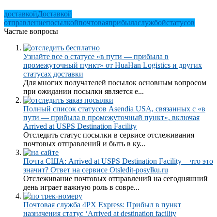
доставкой
Доставкой
отправление
посылкой
почтовая
прибыла
службой
статусов
Частые вопросы
Узнайте все о статусе «в пути — прибыла в
промежуточный пункт» от HuaHan Logistics и других
статусах доставки
Для многих получателей посылок основным вопросом
при ожидании посылки является е...
Полный список статусов Asendia USA, связанных с «в
пути — прибыла в промежуточный пункт», включая
Arrived at USPS Destination Facility
Отследить статус посылки в сервисе отслеживания
почтовых отправлений и быть в ку...
Почта США: Arrived at USPS Destination Facility – что это
значит? Ответ на сервисе Otsledit-posylku.ru
Отслеживание почтовых отправлений на сегодняшний
день играет важную роль в совре...
Почтовая служба 4PX Express: Прибыл в пункт
назначения статус ‘Arrived at destination facility