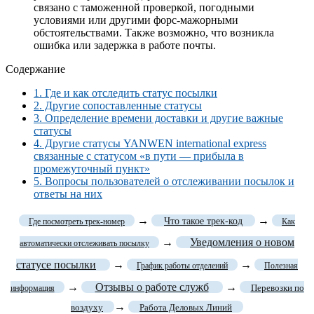
связано с таможенной проверкой, погодными
условиями или другими форс-мажорными
обстоятельствами. Также возможно, что возникла
ошибка или задержка в работе почты.
Содержание
1.
Где и как отследить статус посылки
2.
Другие сопоставленные статусы
3.
Определение времени доставки и другие важные
статусы
4.
Другие статусы YANWEN international express
связанные с статусом «в пути — прибыла в
промежуточный пункт»
5.
Вопросы пользователей о отслеживании посылок и
ответы на них
→
→
Что такое трек-код
Где посмотреть трек-номер
Как
→
Уведомления о новом
автоматически отслеживать посылку
статусе посылки
→
→
График работы отделений
Полезная
→
Отзывы о работе служб
→
Перевозки по
информация
→
воздуху
Работа Деловых Линий