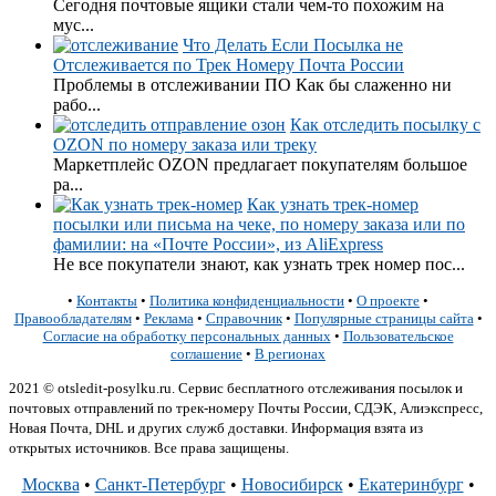
Сегодня почтовые ящики стали чем-то похожим на
мус...
Что Делать Если Посылка не
Отслеживается по Трек Номеру Почта России
Проблемы в отслеживании ПО Как бы слаженно ни
рабо...
Как отследить посылку с
OZON по номеру заказа или треку
Маркетплейс OZON предлагает покупателям большое
ра...
Как узнать трек-номер
посылки или письма на чеке, по номеру заказа или по
фамилии: на «Почте России», из AliExpress
Не все покупатели знают, как узнать трек номер пос...
•
Контакты
•
Политика конфиденциальности
•
О проекте
•
Правообладателям
•
Реклама
•
Справочник
•
Популярные страницы сайта
•
Согласие на обработку персональных данных
•
Пользовательское
соглашение
•
В регионах
2021 © otsledit-posylku.ru. Сервис бесплатного отслеживания посылок и
почтовых отправлений по трек-номеру Почты России, СДЭК, Алиэкспресс,
Новая Почта, DHL и других служб доставки. Информация взята из
открытых источников. Все права защищены.
Москва
•
Санкт-Петербург
•
Новосибирск
•
Екатеринбург
•