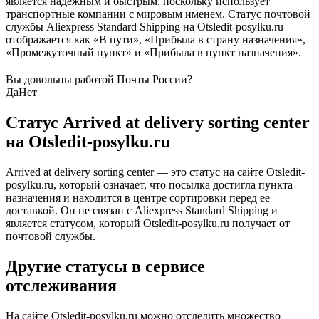
является надежным и быстрым, поскольку использует
транспортные компании с мировым именем. Статус почтовой
службы Aliexpress Standard Shipping на Otsledit-posylku.ru
отображается как «В пути», «Прибыла в страну назначения»,
«Промежуточный пункт» и «Прибыла в пункт назначения».
Вы довольны работой Почты России?
Да
Нет
Статус Arrived at delivery sorting center
на Otsledit-posylku.ru
Arrived at delivery sorting center — это статус на сайте Otsledit-
posylku.ru, который означает, что посылка достигла пункта
назначения и находится в центре сортировки перед ее
доставкой. Он не связан с Aliexpress Standard Shipping и
является статусом, который Otsledit-posylku.ru получает от
почтовой службы.
Другие статусы в сервисе
отслеживания
На сайте Otsledit-posylku.ru можно отследить множество