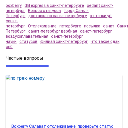
boxberry
dhl express в санкт-петербурге
pedant санкт-
петербург
Вопрос статусов
Город Санкт-
Петербург
доставка по санкт-петербургу
от точки yit
санкт-
петербург
Отслеживание
петербурге
посылка
санкт
Санкт
Петербург
санкт-петербург вербная
санкт-петербург
воздухоплавательная
санкт-петербург
науки
статусов
филиал санкт-петербург
что такое сдэк
спб
Частые вопросы
Boxberry Салават отслеживание: проверьте статус