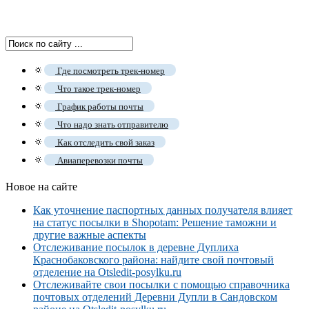
🔅
Где посмотреть трек-номер
🔅
Что такое трек-номер
🔅
График работы почты
🔅
Что надо знать отправителю
🔅
Как отследить свой заказ
🔅
Авиаперевозки почты
Новое на сайте
Как уточнение паспортных данных получателя влияет
на статус посылки в Shopotam: Решение таможни и
другие важные аспекты
Отслеживание посылок в деревне Дуплиха
Краснобаковского района: найдите свой почтовый
отделение на Otsledit-posylku.ru
Отслеживайте свои посылки с помощью справочника
почтовых отделений Деревни Дупли в Сандовском