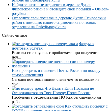
районе на Otsledit-posylku.ru
Найдите почтовые отделения в деревне Дупле
Фировского района и отследите свои посылки – Otsledit-
posylku.ru
Отследите свои посылки в деревне Дупле Спировский
район с помощью нашего справочника почтовых
отделений на Otsledit-posylku.ru
Сейчас читают
Форум о
почтовых услугах
Если вы столкнулись с проблемами при получении
поч...
Как проверить извещение Почты России по номеру
самого извещения
Сегодня почтовые ящики стали чем-то похожим на
мус...
Что Делать Если Посылка не
Отслеживается по Трек Номеру Почта России
Проблемы в отслеживании ПО Как бы слаженно ни
рабо...
Как отследить посылку с
OZON по номеру заказа или треку