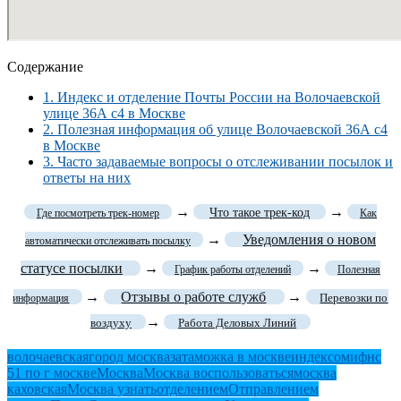
Содержание
1.
Индекс и отделение Почты России на Волочаевской
улице 36А с4 в Москве
2.
Полезная информация об улице Волочаевской 36А с4
в Москве
3.
Часто задаваемые вопросы о отслеживании посылок и
ответы на них
→
→
Что такое трек-код
Где посмотреть трек-номер
Как
→
Уведомления о новом
автоматически отслеживать посылку
статусе посылки
→
→
График работы отделений
Полезная
→
Отзывы о работе служб
→
Перевозки по
информация
→
воздуху
Работа Деловых Линий
волочаевская
город москва
затаможка в москве
индексом
ифнс
51 по г москве
Москва
Москва воспользоваться
москва
каховская
Москва узнать
отделением
Отправлением