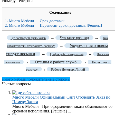
Номеру Телефона.
Содержание
1.
Много Мебели — Срок доставки
2.
Много Мебели — Переносят сроки доставки. [Решена]
→
→
Что такое трек-код
Где посмотреть трек-номер
Как
→
Уведомления о новом
автоматически отслеживать посылку
статусе посылки
→
→
График работы отделений
Полезная
→
Отзывы о работе служб
→
Перевозки по
информация
→
воздуху
Работа Деловых Линий
много мебели
положительные стороны
Частые вопросы
Много Мебели Официальный Сайт Отследить Заказ по
Номеру Заказа
Много Мебели - При оформлении заказа обманывают со
сроками исполнения. [Решена] ...