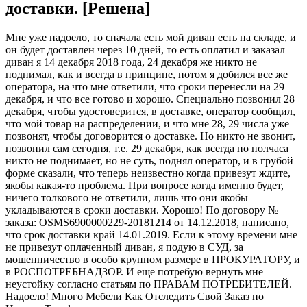
доставки. [Решена]
Мне уже надоело, то сначала есть мой диван есть на складе, и
он будет доставлен через 10 дней, то есть оплатил и заказал
диван я 14 декабря 2018 года, 24 декабря же никто не
поднимал, как и всегда в принципе, потом я добился все же
оператора, на что мне ответили, что сроки перенесли на 29
декабря, и что все готово и хорошо. Специально позвонил 28
декабря, чтобы удостоверится, в доставке, оператор сообщил,
что мой товар на распределении, и что мне 28, 29 числа уже
позвонят, чтобы договорится о доставке. Но никто не звонит,
позвонил сам сегодня, т.е. 29 декабря, как всегда по полчаса
никто не поднимает, но не суть, поднял оператор, и в грубой
форме сказали, что теперь неизвестно когда привезут ждите,
якобы какая-то проблема. При вопросе когда именно будет,
ничего толкового не ответили, лишь что они якобы
укладываются в сроки доставки. Хорошо! По договору №
заказа: OSMS6900000229-20181214 от 14.12.2018, написано,
что срок доставки край 14.01.2019. Если к этому времени мне
не привезут оплаченный диван, я подую в СУД, за
мошенничество в особо крупном размере в ПРОКУРАТОРУ, и
в РОСПОТРЕБНАДЗОР. И еще потребую вернуть мне
неустойку согласно статьям по ПРАВАМ ПОТРЕБИТЕЛЕЙ.
Надоело! Много Мебели Как Отследить Свой Заказ по