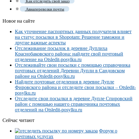
🔅
Как отследить свой заказ
🔅
Авиаперевозки почты
Новое на сайте
Как уточнение паспортных данных получателя влияет
на статус посылки в Shopotam: Решение таможни и
другие важные аспекты
Отслеживание посылок в деревне Дуплиха
Краснобаковского района: найдите свой почтовый
отделение на Otsledit-posylku.ru
Отслеживайте свои посылки с помощью справочника
почтовых отделений Деревни Дупли в Сандовском
районе на Otsledit-posylku.ru
Найдите почтовые отделения в деревне Дупле
Фировского района и отследите свои посылки – Otsledit-
posylku.ru
Отследите свои посылки в деревне Дупле Спировский
район с помощью нашего справочника почтовых
отделений на Otsledit-posylku.ru
Сейчас читают
Форум о
почтовых услугах