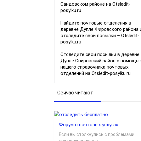
Сандовском районе на Otsledit-
posylku.ru
Найдите почтовые отделения в
деревне Дупле Фировского района 
отследите свои посылки – Otsledit-
posylku.ru
Отследите свои посылки в деревне
Дупле Спировский район с помощь
нашего справочника почтовых
отделений на Otsledit-posylku.ru
Сейчас читают
Форум о почтовых услугах
Если вы столкнулись с проблемами
при получении поч...