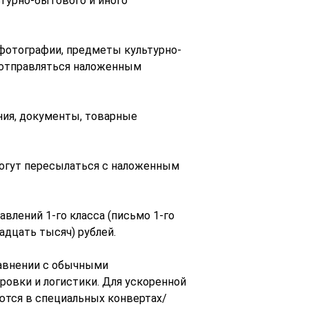
турно-бытового и иного
 фотографии, предметы культурно-
 отправляться наложенным
ния, документы, товарные
могут пересылаться с наложенным
влений 1-го класса (письмо 1-го
вадцать тысяч) рублей.
равнении с обычными
ровки и логистики. Для ускоренной
ются в специальных конвертах/