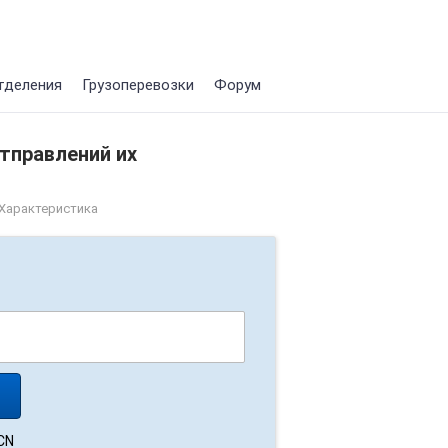
тделения
Грузоперевозки
Форум
тправлений их
 Характеристика
CN