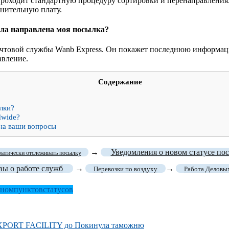
роходит стандартную процедуру сортировки и перенаправления.
лнительную плату.
ыла направлена моя посылка?
почтовой службы Wanb Express. Он покажет последнюю информа
авление.
Содержание
ылки?
dwide?
на ваши вопросы
→
Уведомления о новом статусе по
матически отслеживать посылку
ы о работе служб
→
→
Перевозки по воздуху
Работа Деловы
чном
пунктов
статусов
 EXPORT FACILITY до Покинула таможню