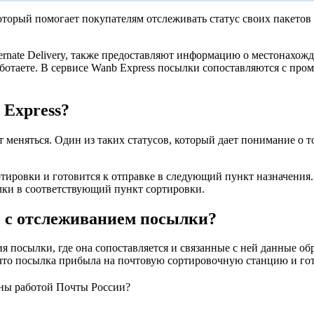
орый помогает покупателям отслеживать статус своих пакетов н
ernate Delivery, также предоставляют информацию о местонахожд
аботаете. В сервисе Wanb Express посылки сопоставляются с пр
 Express?
т меняться. Один из таких статусов, который дает понимание о 
ортировки и готовится к отправке в следующий пункт назначения
ылки в соответствующий пункт сортировки.
ано с отслеживанием посылки?
ния посылки, где она сопоставляется и связанные с ней данные
ет, что посылка прибыла на почтовую сортировочную станцию и го
ны работой Почты России?