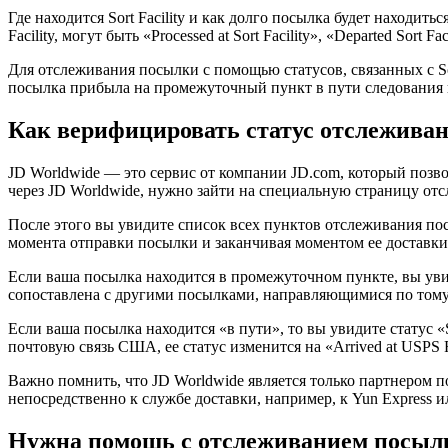
Где находится Sort Facility и как долго посылка будет находить
Facility, могут быть «Processed at Sort Facility», «Departed Sor
Для отслеживания посылки с помощью статусов, связанных с So
посылка прибыла на промежуточный пункт в пути следования и
Как верифицировать статус отслеживан
JD Worldwide — это сервис от компании JD.com, который позво
через JD Worldwide, нужно зайти на специальную страницу от
После этого вы увидите список всех пунктов отслеживания по
момента отправки посылки и заканчивая моментом ее доставки
Если ваша посылка находится в промежуточном пункте, вы увидит
сопоставлена с другими посылками, направляющимися по тому
Если ваша посылка находится «в пути», то вы увидите статус «
почтовую связь США, ее статус изменится на «Arrived at USPS Fa
Важно помнить, что JD Worldwide является только партнером 
непосредственно к службе доставки, например, к Yun Express и
Нужна помощь с отслеживанием посылк