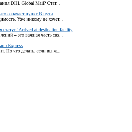
ния DHL Global Mail? Стат...
 что означает пункт В пути
мость. Уже никому не хочет...
тус ‘Arrived at destination facility
ний – это важная часть свя...
anb Express
. Но что делать, если вы ж...