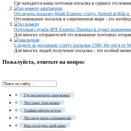
Где находится ваша почтовая посылка в сервисе отслежива
Отследить посылку Wanb Express: статус Arrived at Hub и
Отслеживание посылок в современном мире - это необходи
Почтовая служба 4PX Express: Прибыл в пункт назначения ста
Для многих отправителей отслеживание почтовых отправле
Следите за доставкой: статус посылки 1590, We got it от W
Для многих людей получение посылки - это особый момент
Пожалуйста, ответьте на вопрос
🔅
Где посмотреть трек-номер
🔅
Что такое трек-номер
🔅
График работы почты
🔅
Что надо знать отправителю
🔅
Как отследить свой заказ