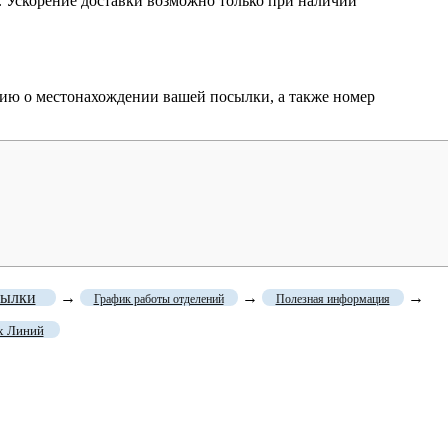
 Ускорение доставки возможно только при наличии
цию о местонахождении вашей посылки, а также номер
сылки
→
→
→
График работы отделений
Полезная информация
х Линий