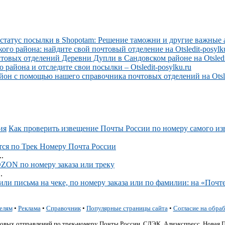
 статус посылки в Shopotam: Решение таможни и другие важные 
о района: найдите свой почтовый отделение на Otsledit-posylku
вых отделений Деревни Дупли в Сандовском районе на Otsledit
района и отследите свои посылки – Otsledit-posylku.ru
он с помощью нашего справочника почтовых отделений на Otsled
Как проверить извещение Почты России по номеру самого и
тся по Трек Номеру Почта России
.
OZON по номеру заказа или треку
.
ли письма на чеке, по номеру заказа или по фамилии: на «Почте
елям
•
Реклама
•
Справочник
•
Популярные страницы сайта
•
Согласие на обра
очтовых отправлений по трек-номеру Почты России, СДЭК, Алиэкспресс, Новая 