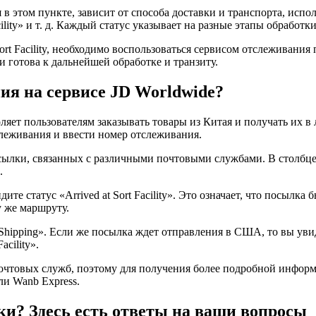
ся в этом пункте, зависит от способа доставки и транспорта, испо
t Facility» и т. д. Каждый статус указывает на разные этапы обраб
rt Facility, необходимо воспользоваться сервисом отслеживания 
 готова к дальнейшей обработке и транзиту.
ия на сервисе JD Worldwide?
ляет пользователям заказывать товары из Китая и получать их 
слеживания и ввести номер отслеживания.
сылки, связанных с различными почтовыми службами. В столбце 
.
е статус «Arrived at Sort Facility». Это означает, что посылка
 же маршруту.
Shipping». Если же посылка ждет отправления в США, то вы увид
cility».
почтовых служб, поэтому для получения более подробной информ
ли Wanb Express.
и? Здесь есть ответы на ваши вопросы