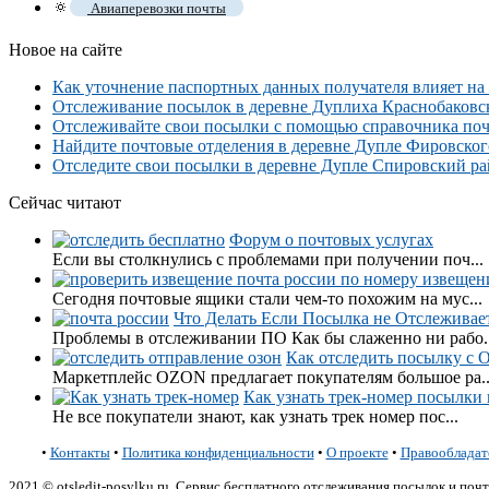
🔅
Авиаперевозки почты
Новое на сайте
Как уточнение паспортных данных получателя влияет на
Отслеживание посылок в деревне Дуплиха Краснобаковског
Отслеживайте свои посылки с помощью справочника почто
Найдите почтовые отделения в деревне Дупле Фировского 
Отследите свои посылки в деревне Дупле Спировский рай
Сейчас читают
Форум о почтовых услугах
Если вы столкнулись с проблемами при получении поч...
Сегодня почтовые ящики стали чем-то похожим на мус...
Что Делать Если Посылка не Отслеживае
Проблемы в отслеживании ПО Как бы слаженно ни рабо..
Как отследить посылку с 
Маркетплейс OZON предлагает покупателям большое ра..
Как узнать трек-номер посылки и
Не все покупатели знают, как узнать трек номер пос...
•
Контакты
•
Политика конфиденциальности
•
О проекте
•
Правообладат
2021 © otsledit-posylku.ru. Сервис бесплатного отслеживания посылок и п