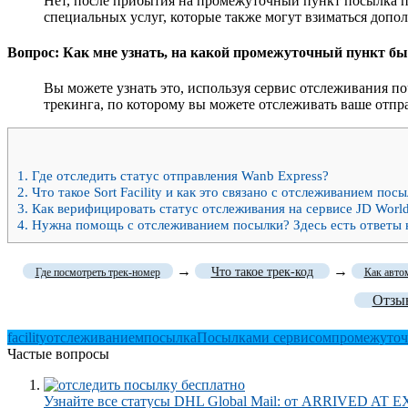
Нет, после прибытия на промежуточный пункт посылка п
специальных услуг, которые также могут взиматься допо
Вопрос: Как мне узнать, на какой промежуточный пункт б
Вы можете узнать это, используя сервис отслеживания 
трекинга, по которому вы можете отслеживать ваше отпр
1.
Где отследить статус отправления Wanb Express?
2.
Что такое Sort Facility и как это связано с отслеживанием пос
3.
Как верифицировать статус отслеживания на сервисе JD Worl
4.
Нужна помощь с отслеживанием посылки? Здесь есть ответы 
→
→
Что такое трек-код
Где посмотреть трек-номер
Как авто
Отзыв
facility
отслеживанием
посылка
Посылками сервисом
промежуто
Частые вопросы
Узнайте все статусы DHL Global Mail: от ARRIVED AT