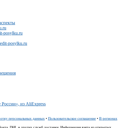
аспекты
.ru
-posylku.ru
it-posylku.ru
звещения
 России», из AliExpress
ботку персональных данных
•
Пользовательское соглашение
•
В регионах
Почта, DHL и других служб доставки. Информация взята из открытых