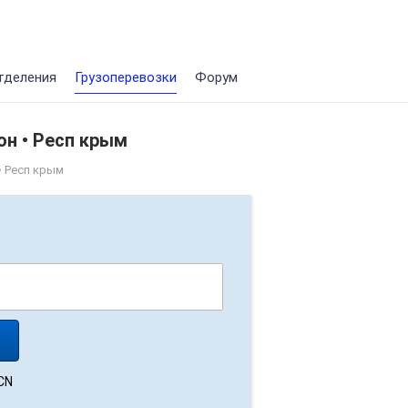
тделения
Грузоперевозки
Форум
он • Респ крым
• Респ крым
CN