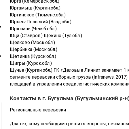
Юрга (Кемеровск.обл.)
Юргамыш (Курган.обл.)
Юргинское (Тюменс.обл.)
Юрьев-Польский (Влад.обл.)
и
Юрюзань (Челяб.обл.)
Юца (Ставроп.) Щекино (Тул.обл.)
Щелково (Моск.обл.)
Щербинка (Моск.обл.)
ю
Щетинка (Курск.обл.)
Щигры (Курск.обл.)
Щучье (Курган.обл.) ГК «Деловые Линии» занимает 1
сегменте перевозки сборных грузов (Infranews, 2017)
площадей в управлении среди логистических компаний 
Контакты в г. Бугульма (Бугульминский р-н
Региональные перевозки
Для тех, кому необходимо решить вопросы, связанны