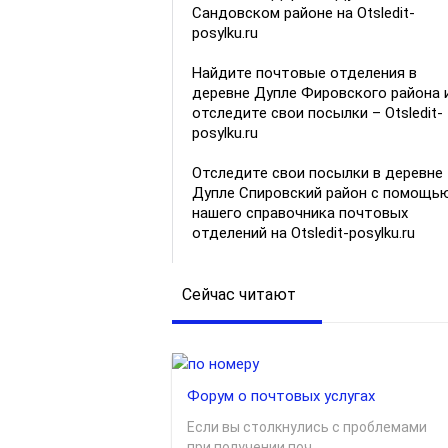
Сандовском районе на Otsledit-
posylku.ru
Найдите почтовые отделения в
деревне Дупле Фировского района 
отследите свои посылки – Otsledit-
posylku.ru
Отследите свои посылки в деревне
Дупле Спировский район с помощь
нашего справочника почтовых
отделений на Otsledit-posylku.ru
Сейчас читают
Форум о почтовых услугах
Если вы столкнулись с проблемами
при получении поч...