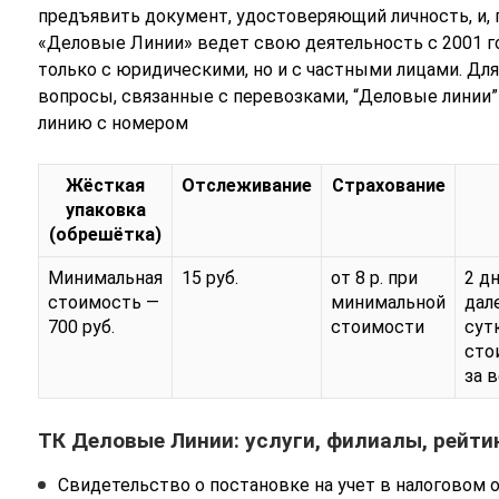
предъявить документ, удостоверяющий личность, и, 
«Деловые Линии» ведет свою деятельность с 2001 го
только с юридическими, но и с частными лицами. Дл
вопросы, связанные с перевозками, “Деловые линии
линию с номером
Жёсткая
Отслеживание
Страхование
упаковка
(обрешётка)
Минимальная
15 руб.
от 8 р. при
2 д
стоимость —
минимальной
дал
700 руб.
стоимости
сут
сто
за 
ТК Деловые Линии: услуги, филиалы, рейти
Свидетельство о постановке на учет в налоговом о