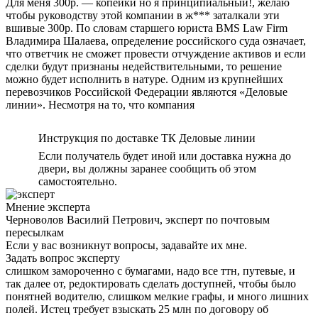
Для меня 300р. — копейки но я принципиальный!, желаю
чтобы руководству этой компании в ж*** заталкали эти
вшивые 300р. По словам старшего юриста BMS Law Firm
Владимира Шалаева, определение российского суда означает,
что ответчик не сможет провести отчуждение активов и если
сделки будут признаны недействительными, то решение
можно будет исполнить в натуре. Одним из крупнейших
перевозчиков Российской Федерации являются «Деловые
линии». Несмотря на то, что компания
Инструкция по доставке ТК Деловые линии
Если получатель будет иной или доставка нужна до
двери, вы должны заранее сообщить об этом
самостоятельно.
Мнение эксперта
Черноволов Василий Петрович, эксперт по почтовым
пересылкам
Если у вас возникнут вопросы, задавайте их мне.
Задать вопрос эксперту
слишком замороченно с бумагами, надо все ттн, путевые, и
так далее от, редоктировать сделать доступней, чтобы было
понятней водителю, слишком мелкие графы, и много лишних
полей. Истец требует взыскать 25 млн по договору об