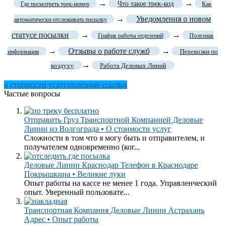
→
→
Что такое трек-код
Где посмотреть трек-номер
Как
→
Уведомления о новом
автоматически отслеживать посылку
статусе посылки
→
→
График работы отделений
Полезная
→
Отзывы о работе служб
→
Перевозки по
информация
→
воздуху
Работа Деловых Линий
о стоимости услуг
полезные ссылки
Частые вопросы
Отправить Груз Транспортной Компанией Деловые
Линии из Волгограда • О стоимости услуг
Сложности в том что я могу быть и отправителем, и
получателем одновременно (ког...
Деловые Линии Краснодар Телефон в Краснодаре
Покрышкина • Великие луки
Опыт работы на кассе не менее 1 года. Управленческий
опыт. Уверенный пользовате...
Транспортная Компания Деловые Линии Астрахань
Адрес • Опыт работы