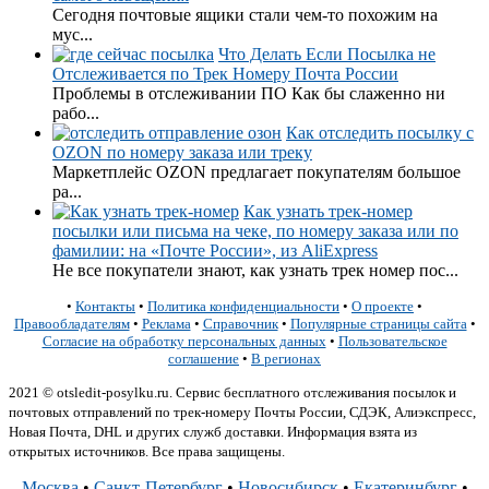
Сегодня почтовые ящики стали чем-то похожим на
мус...
Что Делать Если Посылка не
Отслеживается по Трек Номеру Почта России
Проблемы в отслеживании ПО Как бы слаженно ни
рабо...
Как отследить посылку с
OZON по номеру заказа или треку
Маркетплейс OZON предлагает покупателям большое
ра...
Как узнать трек-номер
посылки или письма на чеке, по номеру заказа или по
фамилии: на «Почте России», из AliExpress
Не все покупатели знают, как узнать трек номер пос...
•
Контакты
•
Политика конфиденциальности
•
О проекте
•
Правообладателям
•
Реклама
•
Справочник
•
Популярные страницы сайта
•
Согласие на обработку персональных данных
•
Пользовательское
соглашение
•
В регионах
2021 © otsledit-posylku.ru. Сервис бесплатного отслеживания посылок и
почтовых отправлений по трек-номеру Почты России, СДЭК, Алиэкспресс,
Новая Почта, DHL и других служб доставки. Информация взята из
открытых источников. Все права защищены.
Москва
•
Санкт-Петербург
•
Новосибирск
•
Екатеринбург
•