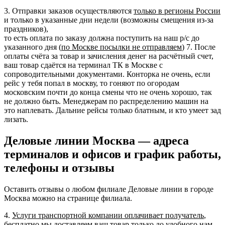
3. Отправки заказов осуществляются
только в регионы России
и только в указанные дни недели (возможны смещения из-за
праздников),
то есть оплата по заказу должна поступить на наш р/с до
указанного дня (
по Москве посылки не отправляем
) 7. После
оплаты счёта за товар и зачисления денег на расчётный счет,
ваш товар сдаётся на терминал ТК в Москве с
сопроводительными документами. Конторка не очень, если
рейс у тебя попал в москву, то гоняют по огородам
московским почти до конца смены что не очень хорошо, так
не должно быть. Менеджерам по распределению машин на
это наплевать. Дальние рейсы только блатным, и кто умеет зад
лизать.
Деловые линии Москва — адреса
терминалов и офисов и график работы,
телефоны и отзывы
Оставить отзывы о любом филиале Деловые линии в городе
Москва можно на странице филиала.
4.
Услуги транспортной компании оплачивает получатель
,
бесплатно мы доставляем ваш товар только до удобного нам