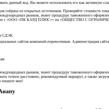
овать данный код. Вы можете использовать его как активную сс
я собрана из открытых источников. Проверяйте стоимость това
международных рынков, знают процедуру таможенного оформлен
е изменено с «ООО «ПК КАРД ПЛЮС»» на «ОБЩЕСТВО С О
оз СДЭК
иальных сайтов компаний-перевозчиков. Администрация сайта В
кам
международных рынков, знают процедуру таможенного оформлен
нать точное расстояние, рекомендуемый маршрут, а также загру
то пишите мне!
 Анапу