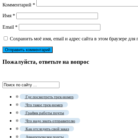
Комментарий
*
Имя
*
Email
*
Сохранить моё имя, email и адрес сайта в этом браузере д
Пожалуйста, ответьте на вопрос
🔅
Где посмотреть трек-номер
🔅
Что такое трек-номер
🔅
График работы почты
🔅
Что надо знать отправителю
🔅
Как отследить свой заказ
🔅
Авиаперевозки почты