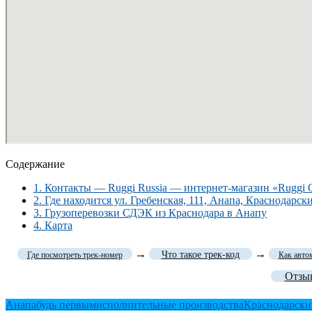
Содержание
1.
Контакты — Ruggi Russia — интернет-магазин «Ruggi Of
2.
Где находится ул. Гребенская, 111, Анапа, Краснодарск
3.
Грузоперевозки СДЭК из Краснодара в Анапу
4.
Карта
→
→
Что такое трек-код
Где посмотреть трек-номер
Как авто
Отзыв
Анапа
будь первым
исполнительные производства
Краснодарски