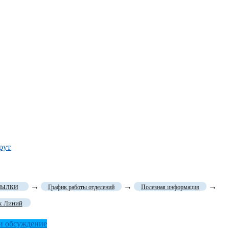
рут
сылки
→
→
→
График работы отделений
Полезная информация
х Линий
и обсуждение