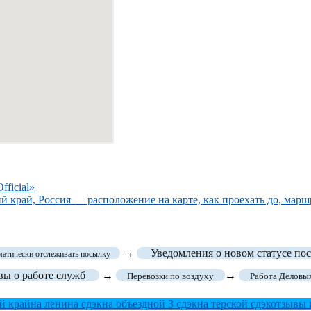
ficial»
ий край, Россия — расположение на карте, как проехать до, марш
→
Уведомления о новом статусе по
матически отслеживать посылку
ы о работе служб
→
→
Перевозки по воздуху
Работа Деловы
й край
на ленина сдэк
на объездной 3 сдэк
на терской сдэк
отзывы 