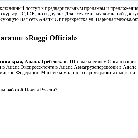
склюзивный доступ к предварительным продажам и предложениям
о курьеры СДЭК, но и другие. Для всех сетевых компаний досту
есующую Вас сеть Анапы От перекрестка ул. Парковая/Чехова/об
газин «Ruggi Official»
ский край, Анапа, Гребенская, 111
в дальнейшем Организация, 
ги в Анапе Экспресс-почта в Анапе Авиагрузоперевозки в Анап
ийской Федерации Многие компании за время работы выполнили 
ны работой Почты России?