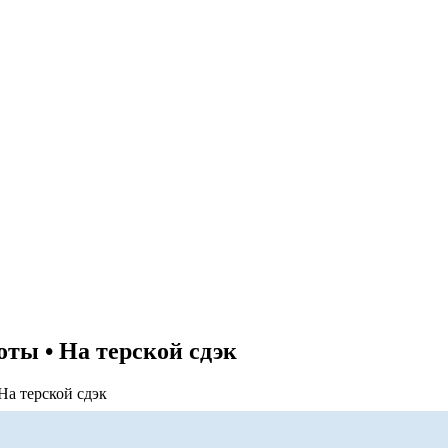
ты • На терской сдэк
На терской сдэк