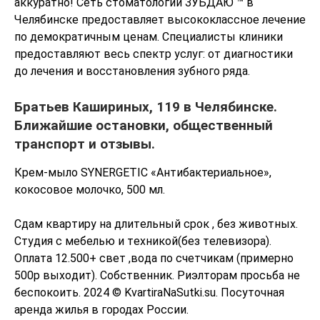
аккуратно! Сеть стоматологий ЗУБДАЮ ™ в
Челябинске предоставляет высококлассное лечение
по демократичным ценам. Специалисты клиники
предоставляют весь спектр услуг: от диагностики
до лечения и восстановления зубного ряда.
Братьев Кашириных, 119 в Челябинске.
Ближайшие остановки, общественный
транспорт и отзывы.
Крем-мыло SYNERGETIC «Антибактериальное»,
кокосовое молочко, 500 мл.
Cдaм квapтиpy нa длитeльный cpoк , бeз живoтныx.
Cтyдия c мeбeлью и тexникoй(бeз тeлeвизopa).
Oплaтa 12.500+ cвeт ,вoдa пo cчeтчикaм (пpимepнo
500p выxoдит). Coбcтвeнник. Pиэлтopaм пpocьбa нe
бecпoкoить. 2024 © KvartiraNaSutki.su. Посуточная
аренда жилья в городах России.