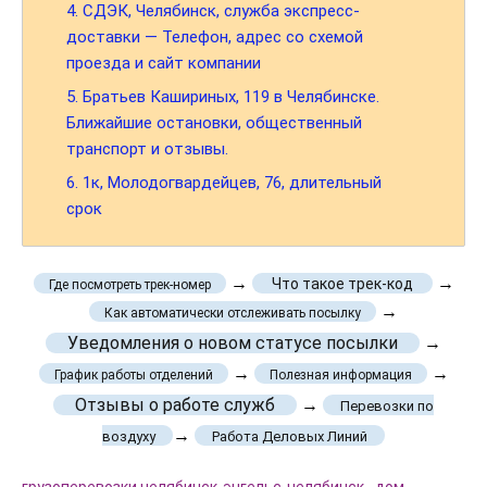
4.
СДЭК, Челябинск, служба экспресс-
доставки — Телефон, адрес со схемой
проезда и сайт компании
5.
Братьев Кашириных, 119 в Челябинске.
Ближайшие остановки, общественный
транспорт и отзывы.
6.
1к, Молодогвардейцев, 76, длительный
срок
→
→
Что такое трек-код
Где посмотреть трек-номер
→
Как автоматически отслеживать посылку
Уведомления о новом статусе посылки
→
→
→
График работы отделений
Полезная информация
Отзывы о работе служб
→
Перевозки по
→
воздуху
Работа Деловых Линий