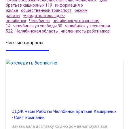
грузоперевозки челябинск-энгельс-челябинск
дом
братьев кашириных 119
информация о
жилье
общественный транспорт
режим
работы
учредители ооо сдэк-
челябинск
Челябинск
челябинск ул рязанская
14
челябинск ул свободы 80
челябинск ул северная
522
Челябинская область
численность работников
Частые вопросы
СДЭК Часы Работы Челябинск Братьев Кашириных
• Сайт компании
Заказывала доставку ко дню рождения мужа,все