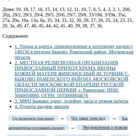
Дома: 19, 18, 17, 16, 15, 14, 13, 12, 11, 10, 7, 6, 5, 4, 3, 2, 1, 20б,
20д, 29/2, 29/3, 29/4, 29/5, 29/6, 29/7, 29/8, 33/19б, 3/19в, 35а,
27а, 20а, 16а, 13а, 6а, 35, 34, 33, 32, 30, 29, 27, 26, 25, 24, 23, 21,
20, 3а, 49, 47, 46, 45, 44, 42, 41, 40, 39, 38, 37, 36.
Содержание
1.
Улицы и адреса, прикрепленные к почтовому индексу
140150 в регионе Быково, Раменский район, Московская
область
2.
МЕСТНАЯ РЕЛИГИОЗНАЯ ОРГАНИЗАЦИЯ
ПРАВОСЛАВНЫЙ ПРИХОД ХРАМА ИКОНЫ
БОЖИЕЙ МАТЕРИ ЖИВОНОСНЫЙ ИСТОЧНИК С.
БЫКОВО РАМЕНСКОГО РАЙОНА МОСКОВСКОЙ
ОБЛАСТИ МОСКОВСКОЙ ЕПАРХИИ РУССКОЙ
ПРАВОСЛАВНОЙ ЦЕРКВИ, г. Раменское: ИНН:
5040058800, ОГРН: 1035000004676
3.
МФЦ Быково: адрес, телефон, часы и режим работы
4.
Пункты выдачи заказов
→
→
Что такое трек-код
Где посмотреть трек-номер
Как
→
Уведомления о новом
автоматически отслеживать посылку