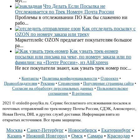
мус...
Что Делать Если Посылка не
Отслеживается по Трек Номеру Почта России
Проблемы в отслеживании ПО Как бы слаженно ни
рабо...
Как отследить посылку с
OZON по номеру заказа или треку
Маркетплейс OZON предлагает покупателям большое
ра...
Как узнать трек-номер
посылки или письма на чеке, по номеру заказа или по
фамилии: на «Почте России», из AliExpress
Не все покупатели знают, как узнать трек номер пос...
•
Контакты
•
Политика конфиденциальности
•
О проекте
•
Правообладателям
•
Реклама
•
Справочник
•
Популярные страницы сайта
•
Согласие на обработку персональных данных
•
Пользовательское
соглашение
•
В регионах
2021 © otsledit-posylku.ru. Сервис бесплатного отслеживания посылок и
почтовых отправлений по трек-номеру Почты России, СДЭК, Алиэкспресс,
Новая Почта, DHL и других служб доставки. Информация взята из
открытых источников. Все права защищены.
Москва
•
Санкт-Петербург
•
Новосибирск
•
Екатеринбург
•
Казань
•
Нижний Новгород
•
Омск
•
Самара
•
Краснодар
•