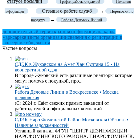
статусе посылки
→
→
График работы отделений
Полезная
→
Отзывы о работе служб
→
Перевозки по
информация
→
воздуху
Работа Деловых Линий
дополнительный сервис
краткая информация
на карла
маркса
реквизиты организации
сведения о регистрации в
фнс
сервис общежития
Частые вопросы
СДЭК в Жуковском на Амет Хан Султана 15 • На
кооперативной сдэк
В городе Жуковский есть различные риэлторы которые
могут помочь с покупкой, про...
Работа Деловые Линии в Воскресенске • Москва
щелковская
(C) 2024 г. Сайт свежих прямых вакансий от
работодателей и официальных компаний...
СДЭК Наро Фоминский Район Московская Область •
Наличие задолженностей
Уставный капитал ФГУП "ЦЕНТР ДЕЗИНФЕКЦИИ
НАРОФОМИНСКОГО РАЙОНА, Г.НАРОФОМИНСК,