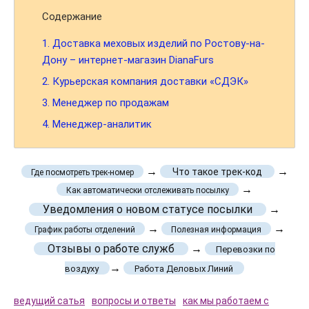
Содержание
1.
Доставка меховых изделий по Ростову-на-
Дону – интернет-магазин DianaFurs
2.
Курьерская компания доставки «СДЭК»
3.
Менеджер по продажам
4.
Менеджер-аналитик
→
→
Что такое трек-код
Где посмотреть трек-номер
→
Как автоматически отслеживать посылку
Уведомления о новом статусе посылки
→
→
→
График работы отделений
Полезная информация
Отзывы о работе служб
→
Перевозки по
→
воздуху
Работа Деловых Линий
ведущий сатья
вопросы и ответы
как мы работаем с