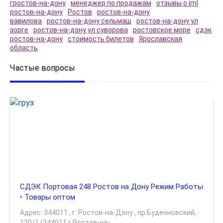
гростов-на-дону
менеджер по продажам
отзывы о iml
ростов-на-дону
Ростов
ростов-на-дону
вавилова
ростов-на-дону сельмаш
ростов-на-дону ул
зорге
ростов-на-дону ул суворова
ростовское море
сдэк
ростов-на-дону
стоимость билетов
Ярославская
область
Частые вопросы
СДЭК Портовая 248 Ростов на Дону Режим Работы
• Товары оптом
Адрес: 344011 , г. Ростов-на-Дону , пр.Буденновский,
120/1 (344011 г.Ростов-на-...