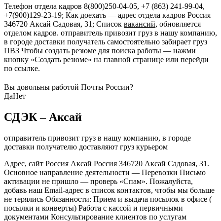
Телефон отдела кадров 8(800)250-04-05, +7 (863) 241-99-04,
+7(900)129-23-19; Как доехать — адрес отдела кадров Россия
346720 Аксай Садовая, 31; Список
вакансий
, обновляется
отделом кадров. отправитель привозит груз в нашу компанию,
в городе доставки получатель самостоятельно забирает груз
ПВЗ Чтобы создать резюме для поиска работы — нажми
кнопку «Создать резюме» на главной странице или перейди
по ссылке.
Вы довольны работой Почты России?
Да
Нет
СДЭК – Аксай
отправитель привозит груз в нашу компанию, в городе
доставки получателю доставляют груз курьером
Адрес, сайт Россия Аксай Россия 346720 Аксай Садовая, 31.
Основное направление деятельности — Перевозки Письмо
активации не пришло — проверь «Спам». Пожалуйста,
добавь наш Email-адрес в список контактов, чтобы мы больше
не терялись Обязанности: Прием и выдача посылок в офисе (
посылки и конверты) Работа с кассой и первичными
документами Консультирование клиентов по услугам