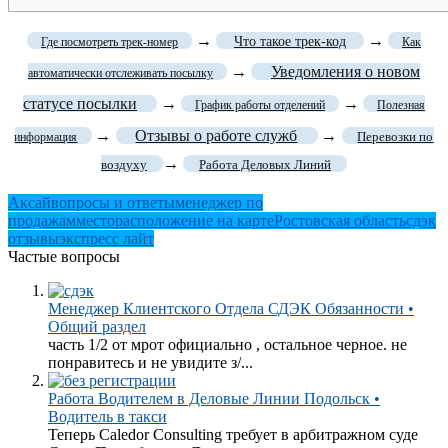
→
→
Что такое трек-код
Где посмотреть трек-номер
Как
→
Уведомления о новом
автоматически отслеживать посылку
статусе посылки
→
→
График работы отделений
Полезная
→
Отзывы о работе служб
→
Перевозки по
информация
→
воздуху
Работа Деловых Линий
Аксай
вопросы и ответы
менеджер по
продажам
месторасположение на карте
Ростовская область
сдэк
отзывы
экспресс лайт
Частые вопросы
Менеджер Клиентского Отдела СДЭК Обязанности •
Общий раздел
часть 1/2 от мрот официально , остальное черное. не
понравитесь и не увидите з/...
Работа Водителем в Деловые Линии Подольск •
Водитель в такси
Теперь Caledor Consulting требует в арбитражном суде