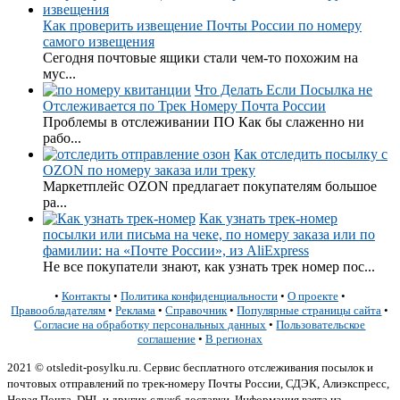
Как проверить извещение Почты России по номеру
самого извещения
Сегодня почтовые ящики стали чем-то похожим на
мус...
Что Делать Если Посылка не
Отслеживается по Трек Номеру Почта России
Проблемы в отслеживании ПО Как бы слаженно ни
рабо...
Как отследить посылку с
OZON по номеру заказа или треку
Маркетплейс OZON предлагает покупателям большое
ра...
Как узнать трек-номер
посылки или письма на чеке, по номеру заказа или по
фамилии: на «Почте России», из AliExpress
Не все покупатели знают, как узнать трек номер пос...
•
Контакты
•
Политика конфиденциальности
•
О проекте
•
Правообладателям
•
Реклама
•
Справочник
•
Популярные страницы сайта
•
Согласие на обработку персональных данных
•
Пользовательское
соглашение
•
В регионах
2021 © otsledit-posylku.ru. Сервис бесплатного отслеживания посылок и
почтовых отправлений по трек-номеру Почты России, СДЭК, Алиэкспресс,
Новая Почта, DHL и других служб доставки. Информация взята из