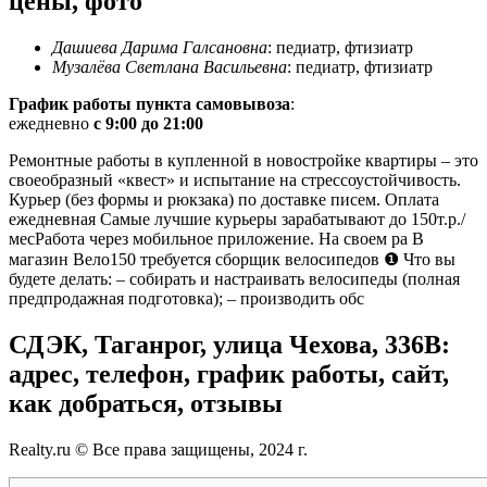
цены, фото
Дашиева Дарима Галсановна
: педиатр, фтизиатр
Музалёва Светлана Васильевна
: педиатр, фтизиатр
График работы пункта самовывоза
:
ежедневно
c 9:00 до 21:00
Ремонтные работы в купленной в новостройке квартиры – это
своеобразный «квест» и испытание на стрессоустойчивость.
Курьер (без формы и рюкзака) по доставке писем. Оплата
ежедневная Самые лучшие курьеры зарабатывают до 150т.р./
месРабота через мобильное приложение. На своем ра В
магазин Вело150 требуется сборщик велосипедов ❶ Что вы
будете делать: – собирать и настраивать велосипеды (полная
предпродажная подготовка); – производить обс
СДЭК, Таганрог, улица Чехова, 336В:
адрес, телефон, график работы, сайт,
как добраться, отзывы
Realty.ru © Все права защищены, 2024 г.