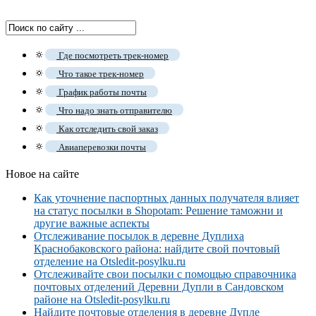
🔅
Где посмотреть трек-номер
🔅
Что такое трек-номер
🔅
График работы почты
🔅
Что надо знать отправителю
🔅
Как отследить свой заказ
🔅
Авиаперевозки почты
Новое на сайте
Как уточнение паспортных данных получателя влияет
на статус посылки в Shopotam: Решение таможни и
другие важные аспекты
Отслеживание посылок в деревне Дуплиха
Краснобаковского района: найдите свой почтовый
отделение на Otsledit-posylku.ru
Отслеживайте свои посылки с помощью справочника
почтовых отделений Деревни Дупли в Сандовском
районе на Otsledit-posylku.ru
Найдите почтовые отделения в деревне Дупле