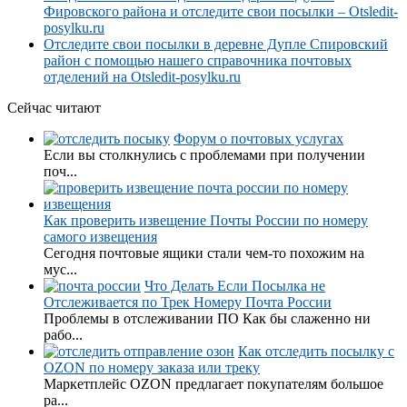
Фировского района и отследите свои посылки – Otsledit-
posylku.ru
Отследите свои посылки в деревне Дупле Спировский
район с помощью нашего справочника почтовых
отделений на Otsledit-posylku.ru
Сейчас читают
Форум о почтовых услугах
Если вы столкнулись с проблемами при получении
поч...
Как проверить извещение Почты России по номеру
самого извещения
Сегодня почтовые ящики стали чем-то похожим на
мус...
Что Делать Если Посылка не
Отслеживается по Трек Номеру Почта России
Проблемы в отслеживании ПО Как бы слаженно ни
рабо...
Как отследить посылку с
OZON по номеру заказа или треку
Маркетплейс OZON предлагает покупателям большое
ра...