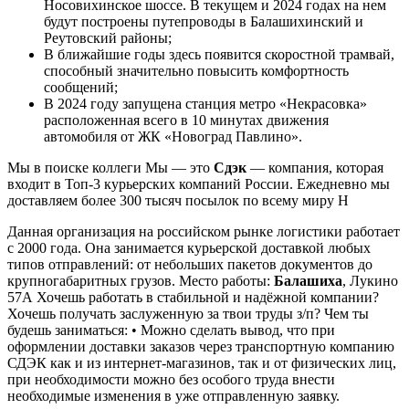
Носовихинское шоссе. В текущем и 2024 годах на нем
будут построены путепроводы в Балашихинский и
Реутовский районы;
В ближайшие годы здесь появится скоростной трамвай,
способный значительно повысить комфортность
сообщений;
В 2024 году запущена станция метро «Некрасовка»
расположенная всего в 10 минутах движения
автомобиля от ЖК «Новоград Павлино».
Мы в поиске коллеги Мы — это
Сдэк
— компания, которая
входит в Топ-3 курьерских компаний России. Ежедневно мы
доставляем более 300 тысяч посылок по всему миру Н
Данная организация на российском рынке логистики работает
с 2000 года. Она занимается курьерской доставкой любых
типов отправлений: от небольших пакетов документов до
крупногабаритных грузов. Место работы:
Балашиха
, Лукино
57А Хочешь работать в стабильной и надёжной компании?
Хочешь получать заслуженную за твои труды з/п? Чем ты
будешь заниматься: • Можно сделать вывод, что при
оформлении доставки заказов через транспортную компанию
СДЭК как и из интернет-магазинов, так и от физических лиц,
при необходимости можно без особого труда внести
необходимые изменения в уже отправленную заявку.