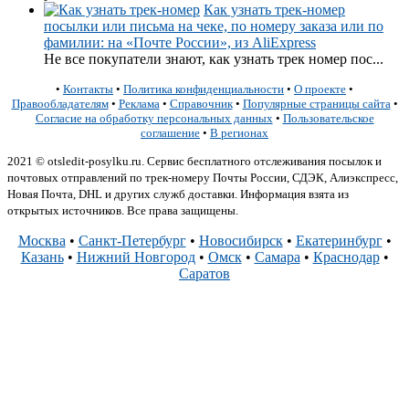
Как узнать трек-номер
посылки или письма на чеке, по номеру заказа или по
фамилии: на «Почте России», из AliExpress
Не все покупатели знают, как узнать трек номер пос...
•
Контакты
•
Политика конфиденциальности
•
О проекте
•
Правообладателям
•
Реклама
•
Справочник
•
Популярные страницы сайта
•
Согласие на обработку персональных данных
•
Пользовательское
соглашение
•
В регионах
2021 © otsledit-posylku.ru. Сервис бесплатного отслеживания посылок и
почтовых отправлений по трек-номеру Почты России, СДЭК, Алиэкспресс,
Новая Почта, DHL и других служб доставки. Информация взята из
открытых источников. Все права защищены.
Москва
•
Санкт-Петербург
•
Новосибирск
•
Екатеринбург
•
Казань
•
Нижний Новгород
•
Омск
•
Самара
•
Краснодар
•
Саратов