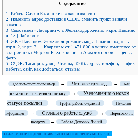
Содержание
1.
Работа Сдэк в Балашихе свежие вакансии
2.
Изменить адрес доставки в СДЭК, сменить пункт выдачи
заказов
3.
Самовывоз «Лабиринт», г. Железнодорожный, мкрн. Павлино,
д. 18 | Лабиринт
4.
ЖК «Павлино», Железнодорожный, мкр. Павлино, корп. 1,
корп. 2, корп. 3 — Квартиры от 1 471 800 в жилом комплексе от
застройщика Мортон-Риелти офис на Авиамоторной — цены,
фото
5.
СДЭК, Таганрог, улица Чехова, 336В: адрес, телефон, график
работы, сайт, как добраться, отзывы
→
→
Что такое трек-код
Где посмотреть трек-номер
Как
→
Уведомления о новом
автоматически отслеживать посылку
статусе посылки
→
→
График работы отделений
Полезная
→
Отзывы о работе служб
→
Перевозки по
информация
→
воздуху
Работа Деловых Линий
ближайшие отделения
вакансия отделения
контакты